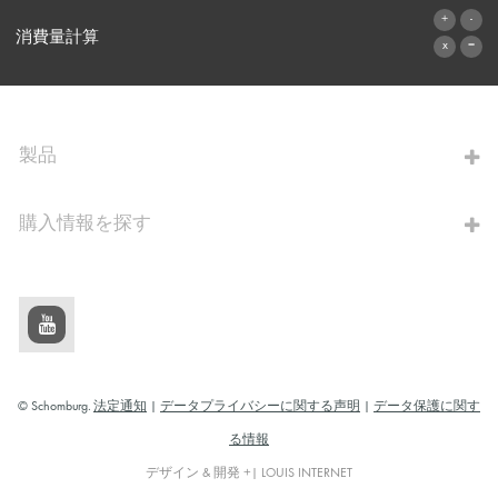
お問い合わせフォーム
消費量計算
算出へ進む
製品
購入情報を探す
© Schomburg.
法定通知
|
データプライバシーに関する声明
|
データ保護に関す
る情報
デザイン & 開発 +| LOUIS INTERNET