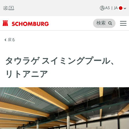
AS | JA
検索
SCHOMBURG
戻る
ア
ジ
タウラゲ スイミングプール、
ア
リトアニア