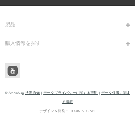
算出へ進む
製品
購入情報を探す
© Schomburg.
法定通知
|
データプライバシーに関する声明
|
データ保護に関す
る情報
デザイン & 開発 +| LOUIS INTERNET