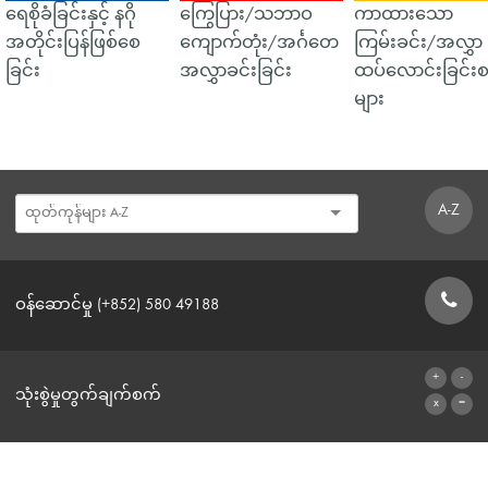
ရေစိုခံခြင်းနှင့် နဂို
ကြွေပြား/သဘာဝ
ကာထားသော
အတိုင်းပြန်ဖြစ်စေ
ကျောက်တုံး/အင်္ဂတေ
ကြမ်းခင်း/အလွှာ
ခြင်း
အလွှာခင်းခြင်း
ထပ်လောင်းခြင်းစ
များ
A-Z
ဝန်ဆောင်မှု (+852) 580 49188
ဆက်သွယ်ရန်ဖောင်
သုံးစွဲမှုတွက်ချက်စက်
ဂဏန်းတွက်စက်သို့