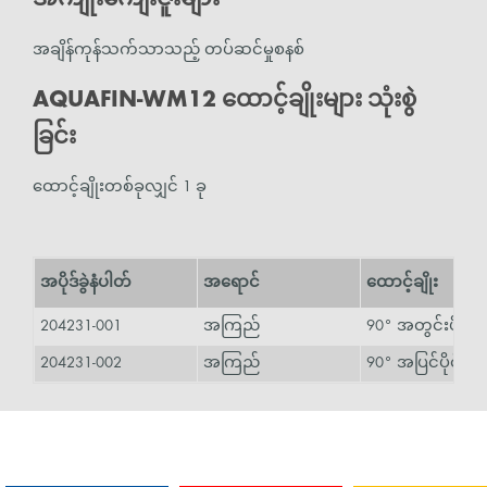
အချိန်ကုန်သက်သာသည့် တပ်ဆင်မှုစနစ်
AQUAFIN-WM12 ထောင့်ချိုးများ သုံးစွဲ
ခြင်း
ထောင့်ချိုးတစ်ခုလျှင် 1 ခု
အပိုဒ်ခွဲနံပါတ်
အရောင်
ထောင့်ချိုး
204231-001
အကြည်
90° အတွင်းပိုင်း
204231-002
အကြည်
90° အပြင်ပိုင်း