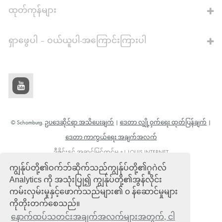
ထုတ်ကုန်များ
ရှာဖွေပါ – ဝယ်ယူပါ-အကြောင်းကြားပါ
© Schomburg.
ဥပဒေဆိုင်ရာ အသိပေးချက်
|
ဒေတာ လျှို့ဝှက်ရေး ထုတ်ပြန်ချက်
|
ဒေတာ ကာကွယ်ရေး အချက်အလက်
ဒီဇိုင်းနှင့် အဆင့်မြှင့်တင်မှု +| LOUIS INTERNET
ကျွန်ုပ်တို့၏ဝက်ဘ်ဆိုက်သည်ကျွန်ုပ်တို့၏ဂူဂဲလ်
Analytics ကို အသုံးပြု၍ ကျွန်ုပ်တို့၏အွန်လိုင်း
ကမ်းလှမ်းမှုနှင့်ဖောက်သည်များ၏ ၀ န်ဆောင်မှုများ
ကိုတိုးတက်စေသည်။
နောက်ထပ်သတင်းအချက်အလက်များအတွက်, ငါ