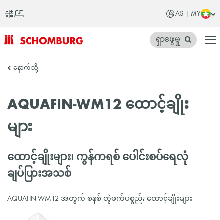
AS | MY
ရှာဖွေမှု
SCHOMBURG
နောက်သို့
အာ
ရှ
AQUAFIN-WM12 ထောင့်ချိုး
တိုက်
များ
ထောင့်ချိုးများ၊ ကွန်ကရစ် ပေါင်းစပ်ရေလုံ
ချပ်ပြားအသစ်
AQUAFIN-WM12 အတွက် စနစ် တွဲဖက်ပစ္စည်း ထောင့်ချိုးများ