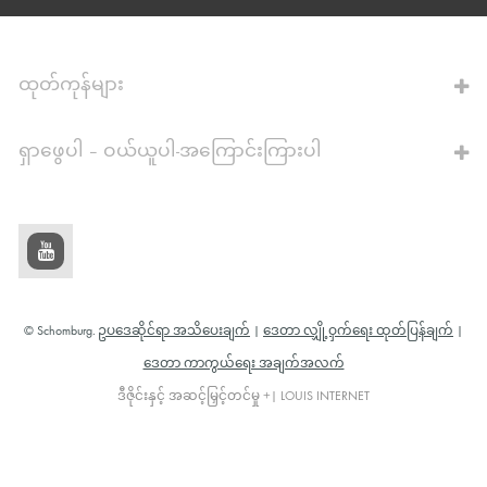
ဂဏန်းတွက်စက်သို့
ထုတ်ကုန်များ
ရှာဖွေပါ – ဝယ်ယူပါ-အကြောင်းကြားပါ
© Schomburg.
ဥပဒေဆိုင်ရာ အသိပေးချက်
|
ဒေတာ လျှို့ဝှက်ရေး ထုတ်ပြန်ချက်
|
ဒေတာ ကာကွယ်ရေး အချက်အလက်
ဒီဇိုင်းနှင့် အဆင့်မြှင့်တင်မှု +| LOUIS INTERNET