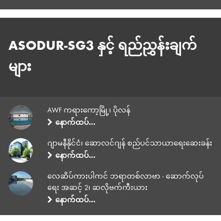
ASODUR-SG3 နှင့် ရည်ညွှန်းချက်
များ
AWF ကရားကော့မြို့၊ ပိုလန်
နောက်ထပ်…
ဂျာမနီနိုင်ငံ၊ ဆောလင်ဂျန် စည်ပင်သာယာရေးဆေးခန်း
နောက်ထပ်…
လေဆိပ်ကားပါကင် ဘရာတစ်လာဗာ - ဆောက်လုပ်
ရေး အဆင့် 2၊ ဆလိုဗက်ကီးယား
နောက်ထပ်…