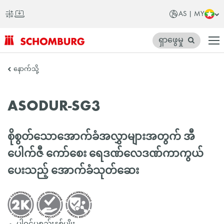
AS | MY
ရှာဖွေမှု
SCHOMBURG
နောက်သို့
အာ
ရှ
ASODUR-SG3
တိုက်
စိုစွတ်သောအောက်ခံအလွှာများအတွက် အီ
ပေါက်ဇီ ကော်စေး ရေဒဏ်လေဒဏ်ကာကွယ်
ပေးသည့် အောက်ခံသုတ်ဆေး
ပါဝင်ပစ္စည်းနှစ်မျိုး