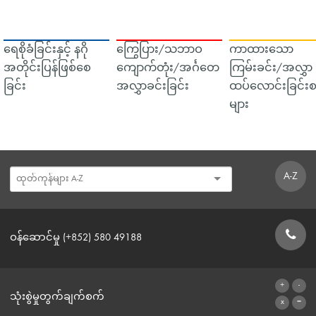
ရေစိုခံခြင်းနှင့် နဂို
ကြွေပြား/သဘာဝ
ကာထားသော
အတိုင်းပြန်ဖြစ်စေ
ကျောက်တုံး/အင်္ဂတေ
ကြမ်းခင်း/အလွှာ
ခြင်း
အလွှာခင်းခြင်း
ထပ်လောင်းခြင်းစ
များ
A-Z
ဝန်ဆောင်မှု (+852) 580 49188
ဆက်သွယ်ရန်ဖောင်
သုံးစွဲမှုတွက်ချက်စက်