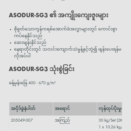
ASODUR-SG3 ၏ အကျိုးကျေးဇူးများ
စိုစွတ်သောကွန်ကရစ်အောက်ခံအလွှာများတွင် ကောင်းစွာ
ကပ်နေနိုင်သည်
ဆေးဖျန်းနိုင်သည်
နေရာတိုင်းတွင် သလင်းကျောက်သဲမှုန့်နှင့်တွဲ၍ ဖျန်းပေးရန်မ
လိုအပ်ပါ
ASODUR-SG3 သုံးစွဲခြင်း
ခန့်မှန်းခြေ 400 - 670 g/m²
အပိုဒ်ခွဲနံပါတ်
အရောင်
ကုန်ထုပ်ပိုးမှုအ
205049-007
အကြည်
30 kg/Set (2K)
1 x 10.26 kg/ဗူး