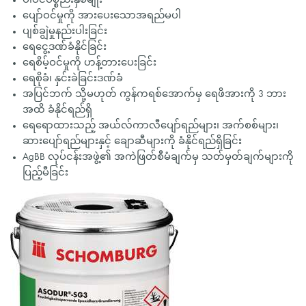
ပျော်ဝင်မှုကို အားပေးသောအရည်မပါ
ပျစ်ချွဲမှုနည်းပါးခြင်း
ရေငွေ့ဒဏ်ခံနိုင်ခြင်း
ရေစိမ့်ဝင်မှုကို ဟန့်တားပေးခြင်း
ရေစိုခံ၊ နှင်းခဲခြင်းဒဏ်ခံ
အပြင်ဘက် သို့မဟုတ် ကွန်ကရစ်အောက်မှ ရေဖိအားကို 3 ဘား
အထိ ခံနိုင်ရည်ရှိ
ရေရောထားသည့် အယ်လ်ကာလီပျော်ရည်များ၊ အက်စစ်များ၊
ဆားပျော်ရည်များနှင့် ချောဆီများကို ခံနိုင်ရည်ရှိခြင်း
AgBB လုပ်ငန်းအဖွဲ့၏ အကဲဖြတ်စီမံချက်မှ သတ်မှတ်ချက်များကို
ပြည့်မီခြင်း