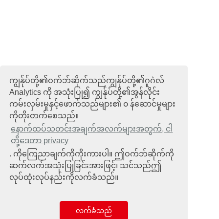
ကျွန်ုပ်တို့၏ဝက်ဘ်ဆိုက်သည်ကျွန်ုပ်တို့၏ဂူဂဲလ်
Analytics ကို အသုံးပြု၍ ကျွန်ုပ်တို့၏အွန်လိုင်း
ကမ်းလှမ်းမှုနှင့်ဖောက်သည်များ၏ ၀ န်ဆောင်မှုများ
ကိုတိုးတက်စေသည်။
နောက်ထပ်သတင်းအချက်အလက်များအတွက်, ငါ
တို့ဒေတာ privacy
. ကိုကြေညာချက်ကိုကိုးကားပါ။ ဤဝက်ဘ်ဆိုက်ကို
ဆက်လက်အသုံးပြုခြင်းအားဖြင့်၊ သင်သည်ဤ
လုပ်ထုံးလုပ်နည်းကိုလက်ခံသည်။
လက်ခံသည်