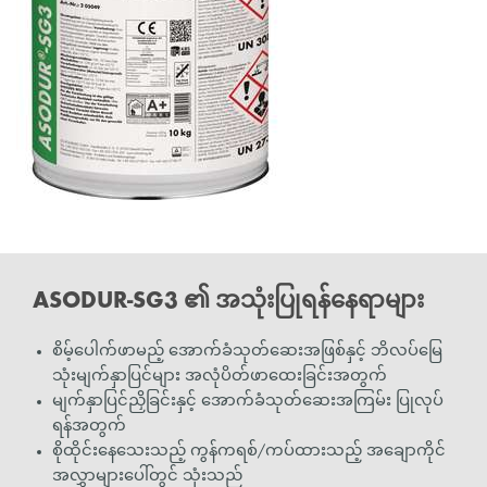
ASODUR-SG3 ၏ အသုံးပြုရန်နေရာများ
စိမ့်ပေါက်ဖာမည့် အောက်ခံသုတ်ဆေးအဖြစ်နှင့် ဘိလပ်မြေ
သုံးမျက်နှာပြင်များ အလုံပိတ်ဖာထေးခြင်းအတွက်
မျက်နှာပြင်ညှိခြင်းနှင့် အောက်ခံသုတ်ဆေးအကြမ်း ပြုလုပ်
ရန်အတွက်
စိုထိုင်းနေသေးသည့် ကွန်ကရစ်/ကပ်ထားသည့် အချောကိုင်
အလွှာများပေါ်တွင် သုံးသည်