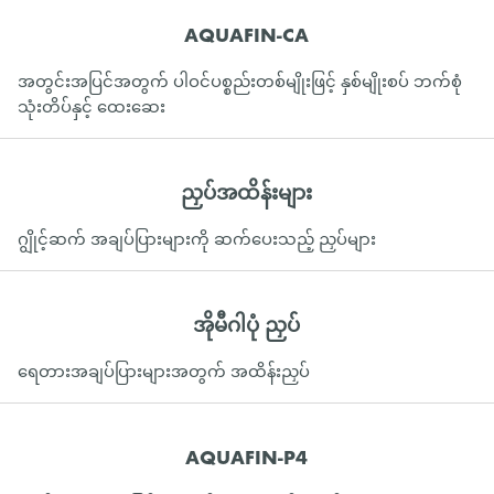
AQUAFIN-CA
အတွင်းအပြင်အတွက် ပါဝင်ပစ္စည်းတစ်မျိုးဖြင့် နှစ်မျိုးစပ် ဘက်စုံ
သုံးတိပ်နှင့် ထေးဆေး
ညှပ်အထိန်းများ
ဂျွိုင့်ဆက် အချပ်ပြားများကို ဆက်ပေးသည့် ညှပ်များ
အိုမီဂါပုံ ညှပ်
ရေတားအချပ်ပြားများအတွက် အထိန်းညှပ်
AQUAFIN-P4