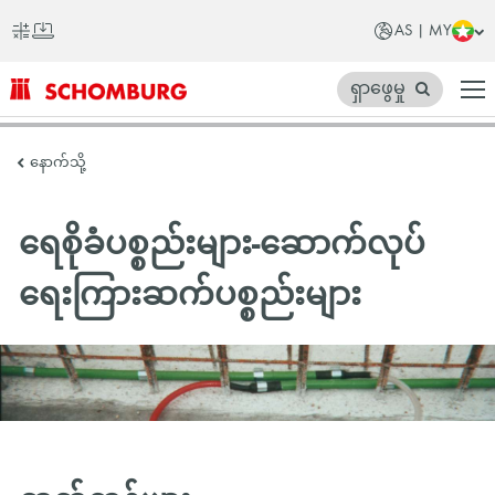
AS | MY
ရှာဖွေမှု
SCHOMBURG
နောက်သို့
အာ
ရှ
ရေစိုခံပစ္စည်းများ-ဆောက်လုပ်
တိုက်
ရေးကြားဆက်ပစ္စည်းများ