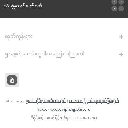
ဆက်သွယ်ရန်ဖောင်
သုံးစွဲမှုတွက်ချက်စက်
ဂဏန်းတွက်စက်သို့
ထုတ်ကုန်များ
ရှာဖွေပါ – ဝယ်ယူပါ-အကြောင်းကြားပါ
© Schomburg.
ဥပဒေဆိုင်ရာ အသိပေးချက်
|
ဒေတာ လျှို့ဝှက်ရေး ထုတ်ပြန်ချက်
|
ဒေတာ ကာကွယ်ရေး အချက်အလက်
ဒီဇိုင်းနှင့် အဆင့်မြှင့်တင်မှု +| LOUIS INTERNET