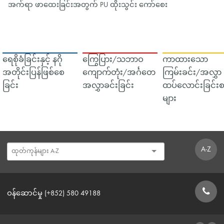
အက်ရာ ဖာထေးခြင်းအတွက် PU ထိုးသွင်း ကော်စေး
ရေစိုခံခြင်းနှင့် နဂို
ကြွေပြား/သဘာဝ
ကာထားသော
အတိုင်းပြန်ဖြစ်စေ
ကျောက်တုံး/အင်္ဂတေ
ကြမ်းခင်း/အလွှာ
ခြင်း
အလွှာခင်းခြင်း
ထပ်လောင်းခြင်းစ
များ
A-Z
ဝန်ဆောင်မှု (+852) 580 49188