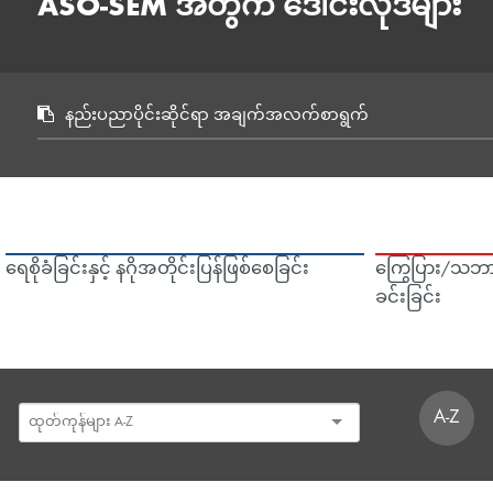
ASO-SEM အတွက် ဒေါင်းလုဒ်များ
နည်းပညာပိုင်းဆိုင်ရာ အချက်အလက်စာရွက်
ရေစိုခံခြင်းနှင့် နဂိုအတိုင်းပြန်ဖြစ်စေခြင်း
ကြွေပြား/သဘာ
ခင်းခြင်း
A-Z