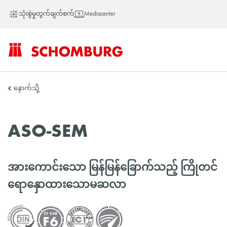
သုံးစွဲမှုတွက်ချက်စက်
Mediacenter
SCHOMBURG
နောက်သို့
အာ
ASO-SEM
ရှ
အားကောင်းသော မြန်မြန်ခြောက်သည့် ကြိုတင်
ရောနှောထားသောမဆလာ
တိုက်