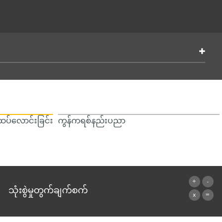
ပ်လောင်းခြင်း
ကွန်ကရစ်နည်းပညာ
သုံးစွဲမှုတွက်ချက်စက်