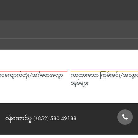
ဝကျောက်တုံး/အင်္ဂတေအလွှာ
ကာထားသော ကြမ်းခင်း/အလွှာထ
စနစ်များ
ဝန်ဆောင်မှု (+852) 580 49188