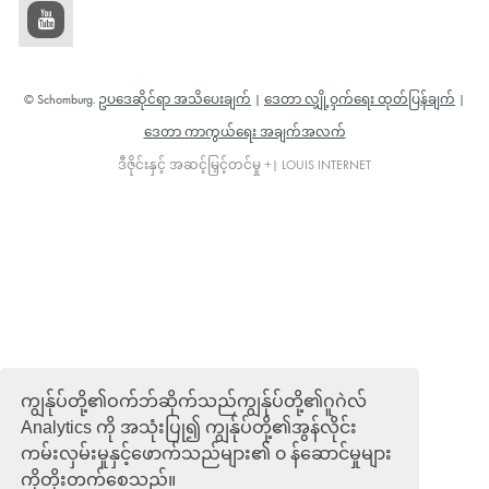
© Schomburg.
ဥပဒေဆိုင်ရာ အသိပေးချက်
|
ဒေတာ လျှို့ဝှက်ရေး ထုတ်ပြန်ချက်
|
ဒေတာ ကာကွယ်ရေး အချက်အလက်
ဒီဇိုင်းနှင့် အဆင့်မြှင့်တင်မှု +| LOUIS INTERNET
ကျွန်ုပ်တို့၏ဝက်ဘ်ဆိုက်သည်ကျွန်ုပ်တို့၏ဂူဂဲလ်
Analytics ကို အသုံးပြု၍ ကျွန်ုပ်တို့၏အွန်လိုင်း
ကမ်းလှမ်းမှုနှင့်ဖောက်သည်များ၏ ၀ န်ဆောင်မှုများ
ကိုတိုးတက်စေသည်။