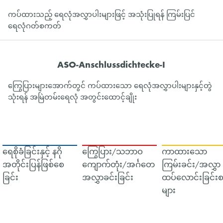
ကပ်ထားသည့် ရေလုံအလွှာပါးများဖြင့် အသုံးပြုရန် ကြမ်းပြင်
ရေလုံဂတ်စကတ်
ASO-Anschlussdichtecke-I
ကြွေပြားများအောက်တွင် ကပ်ထားသော ရေလုံအလွှာပါးများနှင့်တွဲ
သုံးရန် အမြဲတမ်းရေလုံ အတွင်းထောင့်ချိုး
ရေစိုခံခြင်းနှင့် နဂို
ကြွေပြား/သဘာဝ
ကာထားသော
အတိုင်းပြန်ဖြစ်စေ
ကျောက်တုံး/အင်္ဂတေ
ကြမ်းခင်း/အလွှာ
ခြင်း
အလွှာခင်းခြင်း
ထပ်လောင်းခြင်းစ
များ