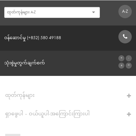
A-Z
ဝန်ဆောင်မှု (+852) 580 49188
ဆက်သွယ်ရန်ဖောင်
သုံးစွဲမှုတွက်ချက်စက်
ဂဏန်းတွက်စက်သို့
ထုတ်ကုန်များ
ရှာဖွေပါ – ဝယ်ယူပါ-အကြောင်းကြားပါ