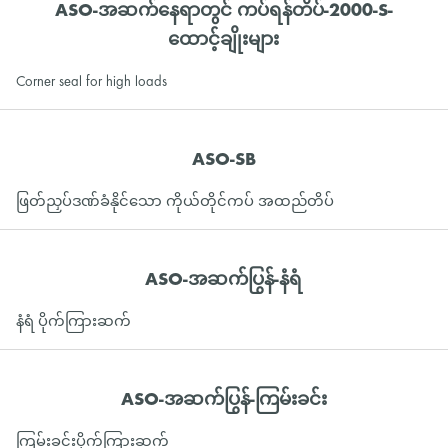
ASO-အဆက်နေရာတွင် ကပ်ရန်တိပ်-2000-S-
ထောင့်ချိုးများ
Corner seal for high loads
ASO-SB
ဖြတ်ညှပ်ဒဏ်ခံနိုင်သော ကိုယ်တိုင်ကပ် အထည်တိပ်
ASO-အဆက်ပြွန်-နံရံ
နံရံ ပိုက်ကြားဆက်
ASO-အဆက်ပြွန်-ကြမ်းခင်း
ကြမ်းခင်းပိုက်ကြားဆက်