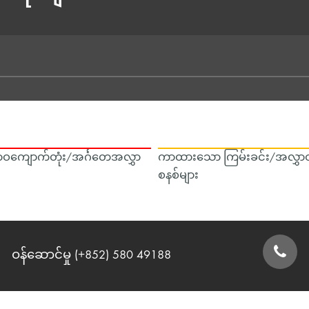
ဝကျောက်တုံး/အင်္ဂတေအလွှာ
ကာထားသော ကြမ်းခင်း/အလွှာထ
စနစ်များ
ဝန်ဆောင်မှု (+852) 580 49188