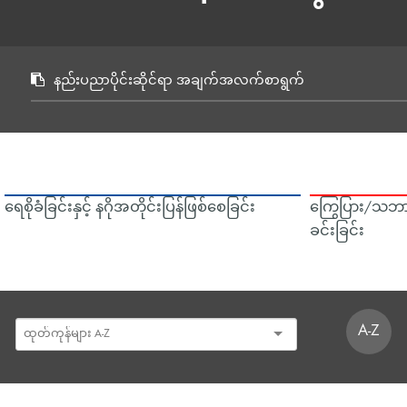
နည်းပညာပိုင်းဆိုင်ရာ အချက်အလက်စာရွက်
ရေစိုခံခြင်းနှင့် နဂိုအတိုင်းပြန်ဖြစ်စေခြင်း
ကြွေပြား/သဘာ
ခင်းခြင်း
A-Z