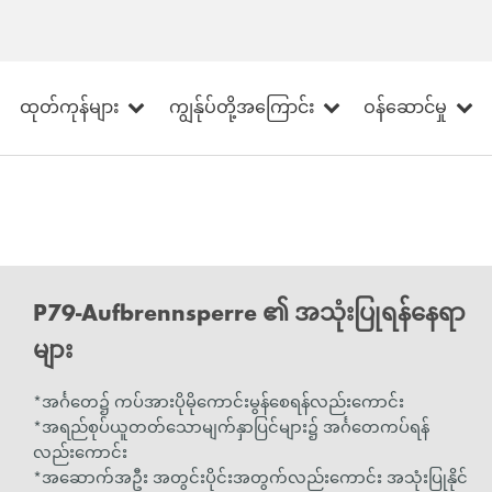
ထုတ်ကုန်များ
ကျွန်ုပ်တို့အကြောင်း
ဝန်ဆောင်မှု
P79-Aufbrennsperre ၏ အသုံးပြုရန်နေရာ
များ
*အင်္ဂတေ၌ ကပ်အားပိုမိုကောင်းမွန်စေရန်လည်းကောင်း
*အရည်စုပ်ယူတတ်သောမျက်နှာပြင်များ၌ အင်္ဂတေကပ်ရန်
လည်းကောင်း
*အဆောက်အဦး အတွင်းပိုင်းအတွက်လည်းကောင်း အသုံးပြုနိုင်