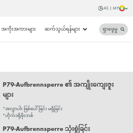
AS | MY
အကိုးအကားများ
ဆက်သွယ်ရန်များ
ရှာဖွေမှု
P79-Aufbrennsperre ၏ အကျိုးကျေးဇူး
များ
*အလွှာပါး ဖြစ်ပေါ်ခြင်း မရှိခြင်း
*ဟိုက်ဒရိုဖိုးဘစ်
P79-Aufbrennsperre သုံးစွဲခြင်း