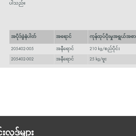
ပါသည်။
အပိုဒ်ခွဲနံပါတ်
အရောင်
ကုန်ထုပ်ပိုးမှုအရွယ်အစာ
205402-005
အနီရောင်
210 kg/စည်ပိုင်း
205402-002
အနီရောင်
25 kg/ဗူး
းလုဒ်များ