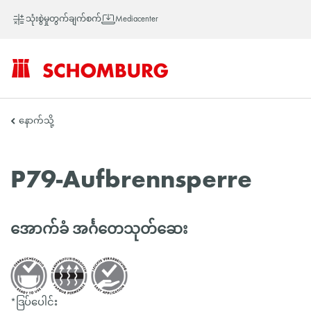
သုံးစွဲမှုတွက်ချက်စက်
Mediacenter
SCHOMBURG
နောက်သို့
အာ
P79-Aufbrennsperre
ရှ
အောက်ခံ အင်္ဂတေသုတ်ဆေး
တိုက်
*ဒြပ်ပေါင်း