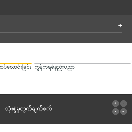
ပ်လောင်းခြင်း
ကွန်ကရစ်နည်းပညာ
သုံးစွဲမှုတွက်ချက်စက်