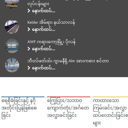
လုပ်ငန်းများ
နောက်ထပ်…
Kelder အိမ်ရာ၊ နယ်သာလန်
နောက်ထပ်…
AWF ကရားကော့မြို့၊ ပိုလန်
နောက်ထပ်…
ဘီးလ်ဖတ်ထ်၊ ဂျာမနီရှိ Alm အားကစား စင်တာ
နောက်ထပ်…
ရေစိုခံခြင်းနှင့် နဂို
ကြွေပြား/သဘာဝ
ကာထားသော
အတိုင်းပြန်ဖြစ်စေ
ကျောက်တုံး/အင်္ဂတေ
ကြမ်းခင်း/အလွှာ
ခြင်း
အလွှာခင်းခြင်း
ထပ်လောင်းခြင်းစ
များ