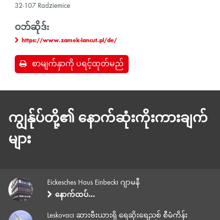
32-107 Radziemice
ဝဘ်ဆိုဒ်:
https://www.zamek-lancut.pl/de/
စာမျက်နှာကို ပရင့်ထုတ်မည်
ကျွန်ုပ်တို့၏ နောက်ဆုံးကိုးကားချက်
များ
Eickesches Haus Einbeck၊ ဂျာမနီ
နောက်ထပ်…
Leskovac၊ ဆားဗီးယားရှိ ရေဆိုးရေညစ် စီမံကိန်း