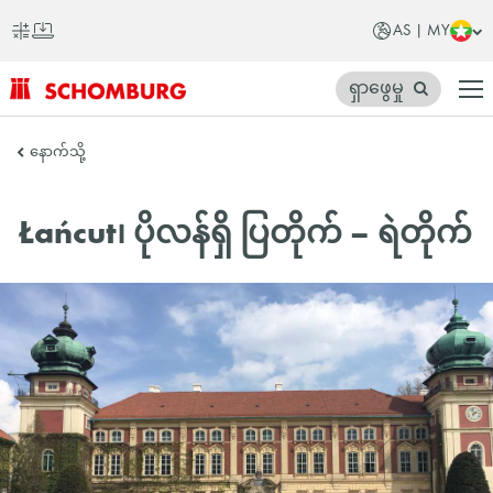
AS | MY
ရှာဖွေမှု
SCHOMBURG
နောက်သို့
အာ
ရှ
Łańcut၊ ပိုလန်ရှိ ပြတိုက် – ရဲတိုက်
တိုက်