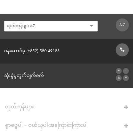
A-Z
ဝန်ဆောင်မှု (+852) 580 49188
ဆက်သွယ်ရန်ဖောင်
သုံးစွဲမှုတွက်ချက်စက်
ဂဏန်းတွက်စက်သို့
ထုတ်ကုန်များ
ရှာဖွေပါ – ဝယ်ယူပါ-အကြောင်းကြားပါ