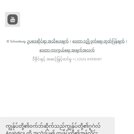
© Schomburg.
ဥပဒေဆိုင်ရာ အသိပေးချက်
|
ဒေတာ လျှို့ဝှက်ရေး ထုတ်ပြန်ချက်
|
ဒေတာ ကာကွယ်ရေး အချက်အလက်
ဒီဇိုင်းနှင့် အဆင့်မြှင့်တင်မှု +| LOUIS INTERNET
ကျွန်ုပ်တို့၏ဝက်ဘ်ဆိုက်သည်ကျွန်ုပ်တို့၏ဂူဂဲလ်
Analytics ကို အသုံးပြု၍ ကျွန်ုပ်တို့၏အွန်လိုင်း