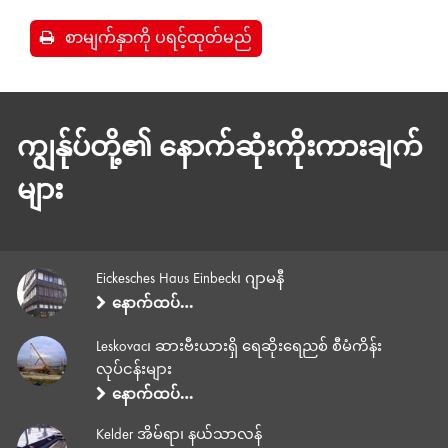
စာမျက်နှာကို ပရင့်ထုတ်မည်
ကျွန်ုပ်တို့၏ နောက်ဆုံးကိုးကားချက်
များ
Eickesches Haus Einbeck၊ ဂျာမနီ
နောက်ထပ်…
Leskovac၊ ဆားဗီးယားရှိ ရေဆိုးရေညစ် စီမံကိန်း
လုပ်ငန်းများ
နောက်ထပ်…
Kelder အိမ်ရာ၊ နယ်သာလန်