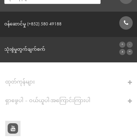
ဝန်ဆောင်မှု (+852) 580 49188
ဆက်သွယ်ရန်ဖောင်
သုံးစွဲမှုတွက်ချက်စက်
ဂဏန်းတွက်စက်သို့
ထုတ်ကုန်များ
ရှာဖွေပါ – ဝယ်ယူပါ-အကြောင်းကြားပါ