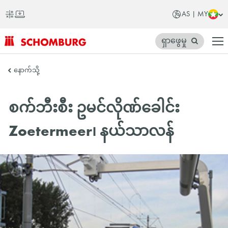
AS | MY
ရှာဖွေမှု
SCHOMBURG
နောက်သို့
အာ
ရှ
စက်ဘီးစီး ဥမင်လိုဏ်ခေါင်း
တိုက်
Zoetermeer၊ နယ်သာလန်