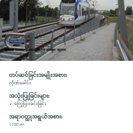
တပ်ဆင်ခြင်းအမျိုးအစား:
လိုဏ်ခေါင်း
အသုံးပြုခြင်းများ:
ကြွေပြားခင်းခြင်း
အရာဝတ္ထုအရွယ်အစား:
1100 m²