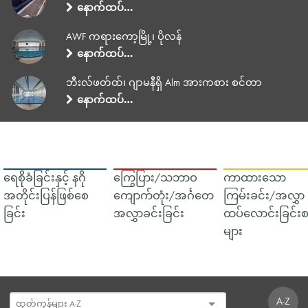
နောက်ထပ်…
AWF ကရားကော့မြို့၊ ပိုလန်
နောက်ထပ်…
ဘီးလ်ဖတ်ထ်၊ ဂျာမနီရှိ Alm အားကစား စင်တာ
နောက်ထပ်…
ရေစိုခံခြင်းနှင့် နဂို
ကြွေပြား/သဘာဝ
ကာထားသော
အတိုင်းပြန်ဖြစ်စေ
ကျောက်တုံး/အင်္ဂတေ
ကြမ်းခင်း/အလွှာ
ခြင်း
အလွှာခင်းခြင်း
ထပ်လောင်းခြင်းစ
များ
A-Z