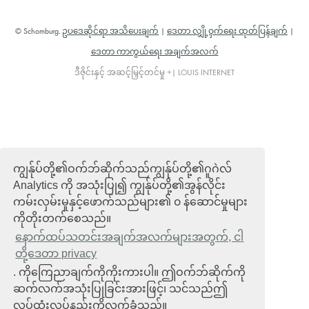
© Schomburg.
ဥပဒေဆိုင်ရာ အသိပေးချက်
|
ဒေတာ လျှို့ဝှက်ရေး ထုတ်ပြန်ချက်
|
ဒေတာ ကာကွယ်ရေး အချက်အလက်
ဒီဇိုင်းနှင့် အဆင့်မြှင့်တင်မှု +| LOUIS INTERNET
ကျွန်ုပ်တို့၏ဝက်ဘ်ဆိုက်သည်ကျွန်ုပ်တို့၏ဂူဂဲလ်
Analytics ကို အသုံးပြု၍ ကျွန်ုပ်တို့၏အွန်လိုင်း
ကမ်းလှမ်းမှုနှင့်ဖောက်သည်များ၏ ၀ န်ဆောင်မှုများ
ကိုတိုးတက်စေသည်။
နောက်ထပ်သတင်းအချက်အလက်များအတွက်, ငါ
တို့ဒေတာ privacy
. ကိုကြေညာချက်ကိုကိုးကားပါ။ ဤဝက်ဘ်ဆိုက်ကို
ဆက်လက်အသုံးပြုခြင်းအားဖြင့်၊ သင်သည်ဤ
လုပ်ထုံးလုပ်နည်းကိုလက်ခံသည်။