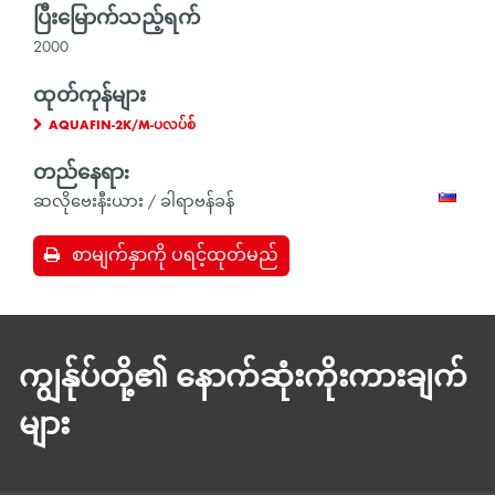
ပြီးမြောက်သည့်ရက်
2000
ထုတ်ကုန်များ
AQUAFIN-2K/M-ပလပ်စ်
တည်နေရာ:
ဆလိုဗေးနီးယား / ခါရာဗန်ခန်
စာမျက်နှာကို ပရင့်ထုတ်မည်
ကျွန်ုပ်တို့၏ နောက်ဆုံးကိုးကားချက်
များ