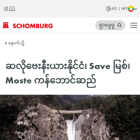
AS | MY
ရှာဖွေမှု
SCHOMBURG
နောက်သို့
အာ
ရှ
ဆလိုဗေးနီးယားနိုင်ငံ၊ Save မြစ်၊
တိုက်
Moste ကန်ဘောင်ဆည်