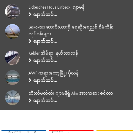
Eickesches Haus Einbeck၊ ဂျာမနီ
နောက်ထပ်…
Leskovac၊ ဆားဗီးယားရှိ ရေဆိုးရေညစ် စီမံကိန်း
လုပ်ငန်းများ
နောက်ထပ်…
Kelder အိမ်ရာ၊ နယ်သာလန်
နောက်ထပ်…
AWF ကရားကော့မြို့၊ ပိုလန်
နောက်ထပ်…
ဘီးလ်ဖတ်ထ်၊ ဂျာမနီရှိ Alm အားကစား စင်တာ
နောက်ထပ်…