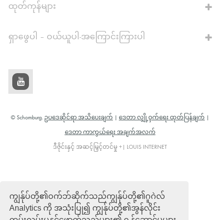
ထုတ်ကုန်များ
ရှာဖွေပါ – ဝယ်ယူပါ-အကြောင်းကြားပါ
© Schomburg.
ဥပဒေဆိုင်ရာ အသိပေးချက်
|
ဒေတာ လျှို့ဝှက်ရေး ထုတ်ပြန်ချက်
|
ဒေတာ ကာကွယ်ရေး အချက်အလက်
ဒီဇိုင်းနှင့် အဆင့်မြှင့်တင်မှု +| LOUIS INTERNET
ကျွန်ုပ်တို့၏ဝက်ဘ်ဆိုက်သည်ကျွန်ုပ်တို့၏ဂူဂဲလ်
Analytics ကို အသုံးပြု၍ ကျွန်ုပ်တို့၏အွန်လိုင်း
ကမ်းလှမ်းမှုနှင့်ဖောက်သည်များ၏ ၀ န်ဆောင်မှုများ