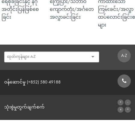
ရေစိုခံခြင်းနှင့် နဂို
ကြွေပြား/သဘာဝ
ကာထားသော
အတိုင်းပြန်ဖြစ်စေ
ကျောက်တုံး/အင်္ဂတေ
ကြမ်းခင်း/အလွှာ
ခြင်း
အလွှာခင်းခြင်း
ထပ်လောင်းခြင်းစ
များ
A-Z
ဝန်ဆောင်မှု (+852) 580 49188
ဆက်သွယ်ရန်ဖောင်
သုံးစွဲမှုတွက်ချက်စက်
ဂဏန်းတွက်စက်သို့