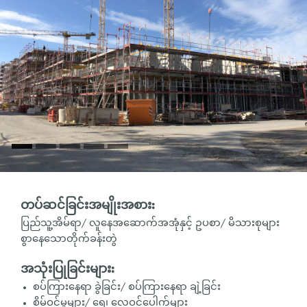
တပ်ဆင်ခြင်းအမျိုးအစား:
ပြည်သူ့အိမ်ရာ/ လူနေအဆောက်အအုံနှင့် ဥပစာ/ မိသားစုများ
စွာနေသောတိုက်ခန်းတွဲ
အသုံးပြုခြင်းများ:
စပ်ကြားနေရာ ခွဲခြင်း/ စပ်ကြားနေရာ ချဲ့ခြင်း
စိမ့်ဝင်မှုများ/ ရေ၊ လေဝင်ပေါက်များ