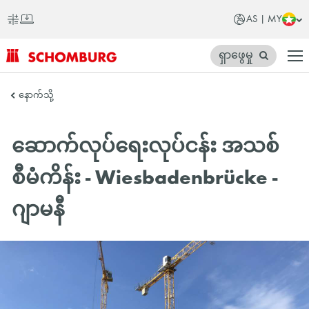
AS | MY
ရှာဖွေမှု
SCHOMBURG
နောက်သို့
အာ
ရှ
ဆောက်လုပ်ရေးလုပ်ငန်း အသစ်
တိုက်
စီမံကိန်း - Wiesbadenbrücke -
ဂျာမနီ