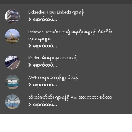
Eickesches Haus Einbeck၊ ဂျာမနီ
နောက်ထပ်…
Leskovac၊ ဆားဗီးယားရှိ ရေဆိုးရေညစ် စီမံကိန်း
လုပ်ငန်းများ
နောက်ထပ်…
Kelder အိမ်ရာ၊ နယ်သာလန်
နောက်ထပ်…
AWF ကရားကော့မြို့၊ ပိုလန်
နောက်ထပ်…
ဘီးလ်ဖတ်ထ်၊ ဂျာမနီရှိ Alm အားကစား စင်တာ
နောက်ထပ်…