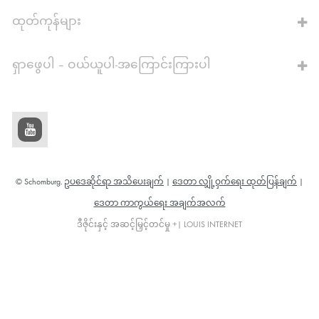
ဂဏန်းတွက်စက်သို့
ထုတ်ကုန်များ
ရှာဖွေပါ – ဝယ်ယူပါ-အကြောင်းကြားပါ
© Schomburg.
ဥပဒေဆိုင်ရာ အသိပေးချက်
|
ဒေတာ လျှို့ဝှက်ရေး ထုတ်ပြန်ချက်
|
ဒေတာ ကာကွယ်ရေး အချက်အလက်
ဒီဇိုင်းနှင့် အဆင့်မြှင့်တင်မှု +| LOUIS INTERNET