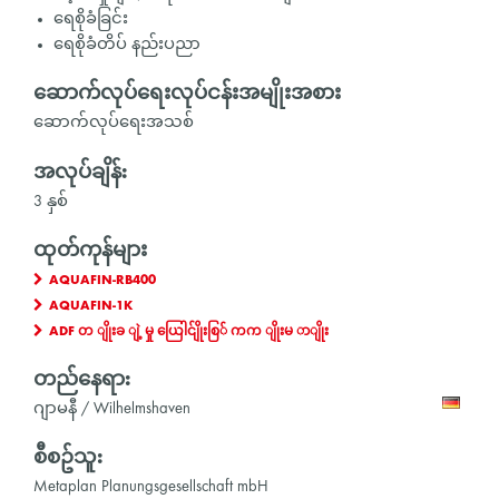
ရေစိုခံခြင်း
ရေစိုခံတိပ် နည်းပညာ
ဆောက်လုပ်ရေးလုပ်ငန်းအမျိုးအစား
ဆောက်လုပ်ရေးအသစ်
အလုပ်ချိန်:
3 နှစ်
ထုတ်ကုန်များ
AQUAFIN-RB400
AQUAFIN-1K
ADF တ ျိုးခ ျဲ့ မှု ယြေါင်ျိုးစြ် ကက ျိုးမ ာျိုး
တည်နေရာ:
ဂျာမနီ / Wilhelmshaven
စီစဥ်သူ:
Metaplan Planungsgesellschaft mbH