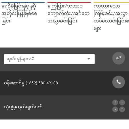
ရေစိုခံခြင်းနှင့် နဂို
ကြွေပြား/သဘာဝ
ကာထားသော
အတိုင်းပြန်ဖြစ်စေ
ကျောက်တုံး/အင်္ဂတေ
ကြမ်းခင်း/အလွှာ
ခြင်း
အလွှာခင်းခြင်း
ထပ်လောင်းခြင်းစ
များ
A-Z
ဝန်ဆောင်မှု (+852) 580 49188
ဆက်သွယ်ရန်ဖောင်
သုံးစွဲမှုတွက်ချက်စက်