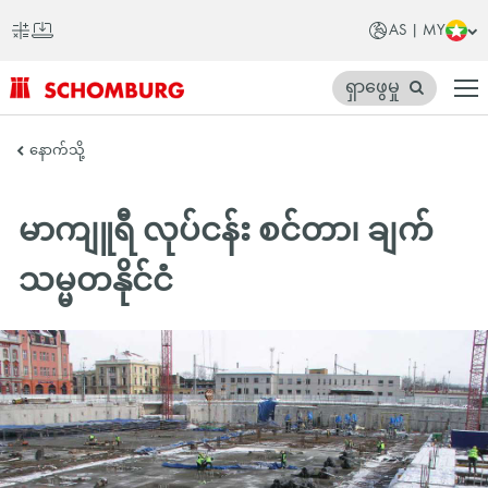
AS | MY
ရှာဖွေမှု
SCHOMBURG
နောက်သို့
အာ
ရှ
မာကျူရီ လုပ်ငန်း စင်တာ၊ ချက်
တိုက်
သမ္မတနိုင်ငံ