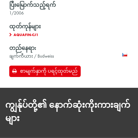
ပြီးမြောက်သည့်ရက်
1/2006
ထုတ်ကုန်များ
AQUAFIN-CJ1
တည်နေရာ:
ချက်ကီယား / Budweiss
စာမျက်နှာကို ပရင့်ထုတ်မည်
ကျွန်ုပ်တို့၏ နောက်ဆုံးကိုးကားချက်
များ