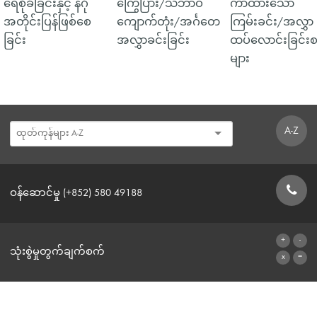
ရေစိုခံခြင်းနှင့် နဂို
ကြွေပြား/သဘာဝ
ကာထားသော
အတိုင်းပြန်ဖြစ်စေ
ကျောက်တုံး/အင်္ဂတေ
ကြမ်းခင်း/အလွှာ
ခြင်း
အလွှာခင်းခြင်း
ထပ်လောင်းခြင်းစ
များ
A-Z
ဝန်ဆောင်မှု (+852) 580 49188
ဆက်သွယ်ရန်ဖောင်
သုံးစွဲမှုတွက်ချက်စက်
ဂဏန်းတွက်စက်သို့