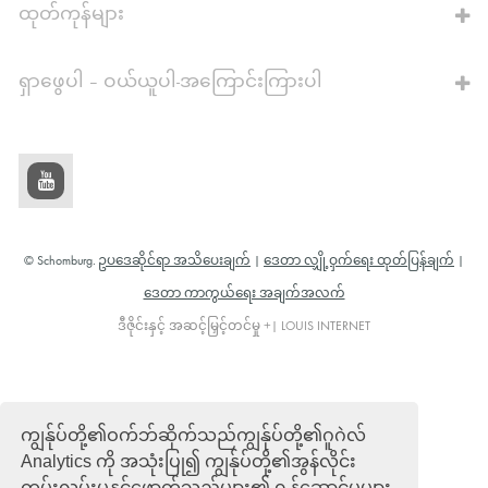
ထုတ်ကုန်များ
ရှာဖွေပါ – ဝယ်ယူပါ-အကြောင်းကြားပါ
© Schomburg.
ဥပဒေဆိုင်ရာ အသိပေးချက်
|
ဒေတာ လျှို့ဝှက်ရေး ထုတ်ပြန်ချက်
|
ဒေတာ ကာကွယ်ရေး အချက်အလက်
ဒီဇိုင်းနှင့် အဆင့်မြှင့်တင်မှု +| LOUIS INTERNET
ကျွန်ုပ်တို့၏ဝက်ဘ်ဆိုက်သည်ကျွန်ုပ်တို့၏ဂူဂဲလ်
Analytics ကို အသုံးပြု၍ ကျွန်ုပ်တို့၏အွန်လိုင်း
ကမ်းလှမ်းမှုနှင့်ဖောက်သည်များ၏ ၀ န်ဆောင်မှုများ