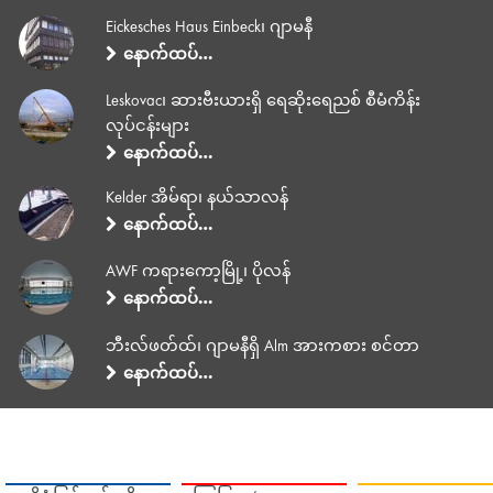
Eickesches Haus Einbeck၊ ဂျာမနီ
နောက်ထပ်…
Leskovac၊ ဆားဗီးယားရှိ ရေဆိုးရေညစ် စီမံကိန်း
လုပ်ငန်းများ
နောက်ထပ်…
Kelder အိမ်ရာ၊ နယ်သာလန်
နောက်ထပ်…
AWF ကရားကော့မြို့၊ ပိုလန်
နောက်ထပ်…
ဘီးလ်ဖတ်ထ်၊ ဂျာမနီရှိ Alm အားကစား စင်တာ
နောက်ထပ်…