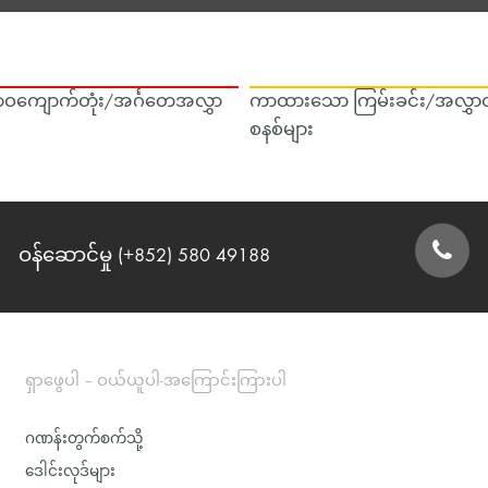
ဝကျောက်တုံး/အင်္ဂတေအလွှာ
ကာထားသော ကြမ်းခင်း/အလွှာထ
စနစ်များ
ဝန်ဆောင်မှု (+852) 580 49188
ဆက်သွယ်ရန်ဖောင်
ရှာဖွေပါ – ဝယ်ယူပါ-အကြောင်းကြားပါ
ဂဏန်းတွက်စက်သို့
ဒေါင်းလုဒ်များ