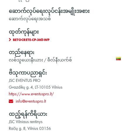
ဆောက်လုပ်ရေးလုပ်ငန်းအမျိုးအစား
ဆောက်လုပ်ရေးအသစ်
ထုတ်ကုန်များ
BETOCRETE-CP-360-WP
တည်နေရာ:
လစ်သူယေးနီးယား / ဗီလ်နီးယက်စ်
ဗိသုကာပညာရှင်:
JSC EVENTUS PRO
Gvazdikų g. 4, LT-10105 Vilnius
https://www.eventuspro.lt/
info@eventuspro.lt
ထည့်ရန်ကိရိယာ:
JSC Vilniaus rentinys
Račių g. 8, Vilnius 03156