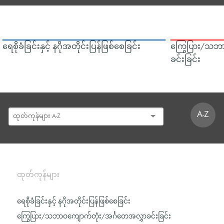
ရေစိုခံခြင်းနှင့် နဂိုအတိုင်းပြန်ဖြစ်စေခြင်း
ကြွေပြား/သဘာ
ခင်းခြင်း
A-Z
ထုတ်ကုန်များ
ရေစိုခံခြင်းနှင့် နဂိုအတိုင်းပြန်ဖြစ်စေခြင်း
ကြွေပြား/သဘာဝကျောက်တုံး/အင်္ဂတေအလွှာခင်းခြင်း