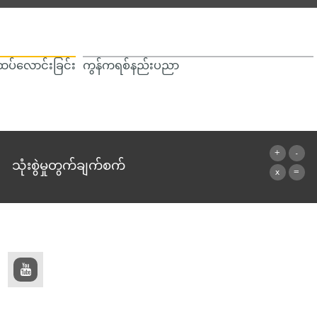
ပ်လောင်းခြင်း
ကွန်ကရစ်နည်းပညာ
သုံးစွဲမှုတွက်ချက်စက်
ဂဏန်းတွက်စက်သို့