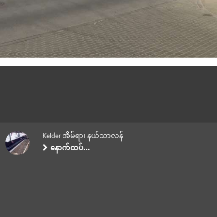
Kelder အိမ်ရာ၊ နယ်သာလန်
နောက်ထပ်…