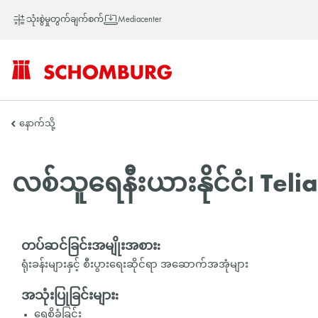
သုံးစွဲမှုတွက်ချက်စက်
Mediacenter
SCHOMBURG
နောက်သို့
အာ
လစ်သူရေနီးယားနိုင်ငံ၊ Teli
ရှ
တပ်ဆင်ခြင်းအမျိုးအစား:
ရုံးခန်းများနှင့် စီးပွားရေးဆိုင်ရာ အဆောက်အအုံများ
တိုက်
အသုံးပြုခြင်းများ:
ရေစိုခံခြင်း