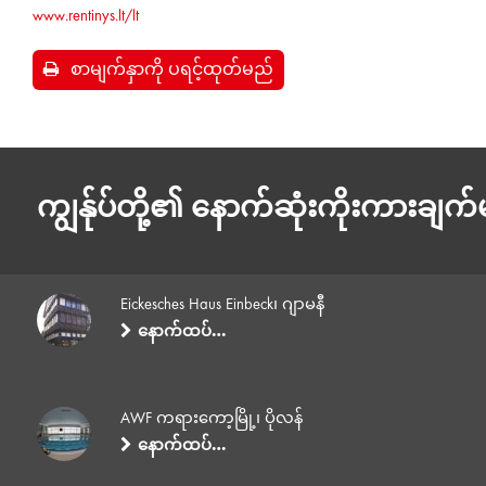
www.rentinys.lt/lt
စာမျက်နှာကို ပရင့်ထုတ်မည်
ကျွန်ုပ်တို့၏ နောက်ဆုံးကိုးကားချက်
Eickesches Haus Einbeck၊ ဂျာမနီ
နောက်ထပ်…
AWF ကရားကော့မြို့၊ ပိုလန်
နောက်ထပ်…