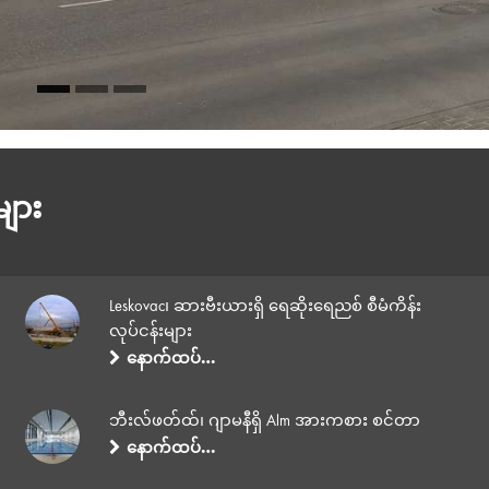
များ
Leskovac၊ ဆားဗီးယားရှိ ရေဆိုးရေညစ် စီမံကိန်း
လုပ်ငန်းများ
နောက်ထပ်…
ဘီးလ်ဖတ်ထ်၊ ဂျာမနီရှိ Alm အားကစား စင်တာ
နောက်ထပ်…