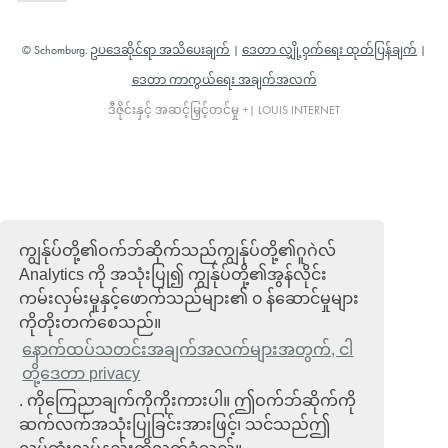
© Schomburg.
ဥပဒေဆိုင်ရာ အသိပေးချက်
|
ဒေတာ လျှို့ဝှက်ရေး ထုတ်ပြန်ချက်
|
ဒေတာ ကာကွယ်ရေး အချက်အလက်
ဒီဇိုင်းနှင့် အဆင့်မြှင့်တင်မှု +| LOUIS INTERNET
ကျွန်ုပ်တို့၏ဝက်ဘ်ဆိုက်သည်ကျွန်ုပ်တို့၏ဂူဂဲလ်
Analytics ကို အသုံးပြု၍ ကျွန်ုပ်တို့၏အွန်လိုင်း
ကမ်းလှမ်းမှုနှင့်ဖောက်သည်များ၏ ၀ န်ဆောင်မှုများ
ကိုတိုးတက်စေသည်။
နောက်ထပ်သတင်းအချက်အလက်များအတွက်, ငါ
တို့ဒေတာ privacy
. ကိုကြေညာချက်ကိုကိုးကားပါ။ ဤဝက်ဘ်ဆိုက်ကို
ဆက်လက်အသုံးပြုခြင်းအားဖြင့်၊ သင်သည်ဤ