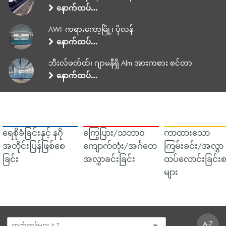
နောက်ထပ်…
AWF ကရားကော့မြို့၊ ပိုလန်
နောက်ထပ်…
ဘီးလ်ဖတ်ထ်၊ ဂျာမနီရှိ Alm အားကစား စင်တာ
နောက်ထပ်…
ရေစိုခံခြင်းနှင့် နဂို
ကြွေပြား/သဘာဝ
ကာထားသော
အတိုင်းပြန်ဖြစ်စေ
ကျောက်တုံး/အင်္ဂတေ
ကြမ်းခင်း/အလွှာ
ခြင်း
အလွှာခင်းခြင်း
ထပ်လောင်းခြင်းစ
များ
A-Z