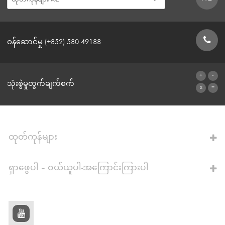
ဝန်ဆောင်မှု (+852) 580 49188
ဆက်သွယ်ရန်ဖောင်
သုံးစွဲမှုတွက်ချက်စက်
ဂဏန်းတွက်စက်သို့
ထုတ်ကုန်များ
ရှာဖွေပါ – ဝယ်ယူပါ-အကြောင်းကြားပါ