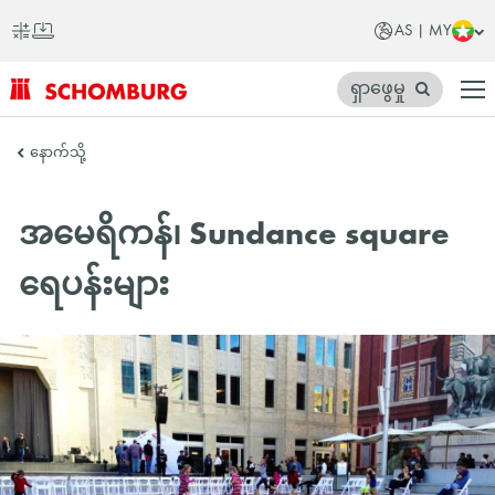
AS | MY
ရှာဖွေမှု
SCHOMBURG
နောက်သို့
အာ
ရှ
အမေရိကန်၊ Sundance square
တိုက်
ရေပန်းများ