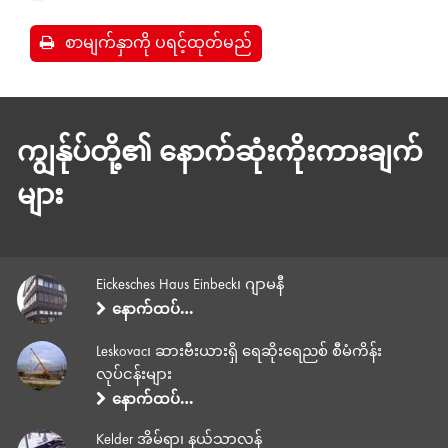
စာမျက်နှာကို ပရင့်ထုတ်မည်
ကျွန်ုပ်တို့၏ နောက်ဆုံးကိုးကားချက်
များ
Eickesches Haus Einbeck၊ ဂျာမနီ
နောက်ထပ်…
Leskovac၊ ဆားဗီးယားရှိ ရေဆိုးရေညစ် စီမံကိန်း
လုပ်ငန်းများ
နောက်ထပ်…
Kelder အိမ်ရာ၊ နယ်သာလန်