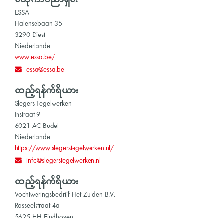
ဗိသုကာပညာရှင်:
ESSA
Halensebaan 35
3290 Diest
Niederlande
www.essa.be/
essa@essa.be
ထည့်ရန်ကိရိယာ:
Slegers Tegelwerken
Instraat 9
6021 AC Budel
Niederlande
https://www.slegerstegelwerken.nl/
info@slegerstegelwerken.nl
ထည့်ရန်ကိရိယာ:
Vochtweringsbedrijf Het Zuiden B.V.
Rosseelstraat 4a
5625 HH Eindhoven