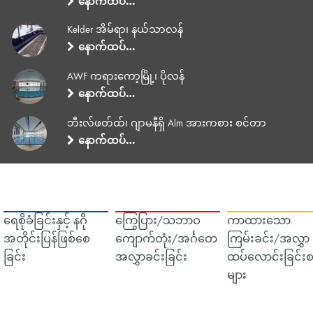
နောက်ထပ်…
Kelder အိမ်ရာ၊ နယ်သာလန်
နောက်ထပ်…
AWF ကရားကော့မြို့၊ ပိုလန်
နောက်ထပ်…
ဘီးလ်ဖတ်ထ်၊ ဂျာမနီရှိ Alm အားကစား စင်တာ
နောက်ထပ်…
ရေစိုခံခြင်းနှင့် နဂို
ကြွေပြား/သဘာဝ
ကာထားသော
အတိုင်းပြန်ဖြစ်စေ
ကျောက်တုံး/အင်္ဂတေ
ကြမ်းခင်း/အလွှာ
ခြင်း
အလွှာခင်းခြင်း
ထပ်လောင်းခြင်းစ
များ