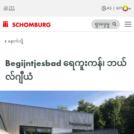
AS | MY
ရှာဖွေမှု
SCHOMBURG
နောက်သို့
အာ
ရှ
Begijntjesbad ရေကူးကန်၊ ဘယ်
တိုက်
လ်ဂျီယံ