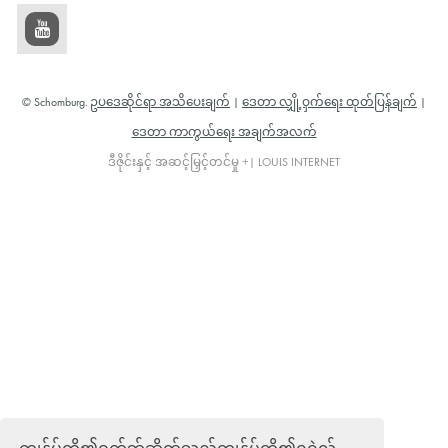
© Schomburg.
ဥပဒေဆိုင်ရာ အသိပေးချက်
|
ဒေတာ လျှို့ဝှက်ရေး ထုတ်ပြန်ချက်
|
ဒေတာ ကာကွယ်ရေး အချက်အလက်
ဒီဇိုင်းနှင့် အဆင့်မြှင့်တင်မှု +| LOUIS INTERNET