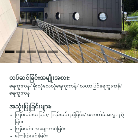
တပ်ဆင်ခြင်းအမျိုးအစား:
ရေကူးကန်/ မိုးလုံလေလုံရေကူးကန်/ လဟာပြင်ရေကူးကန်/
ရေကူးကန်
အသုံးပြုခြင်းများ:
ကြမ်းခင်းဖာခြင်း/ ကြမ်းခင်း ညှိခြင်း/ အောက်ခံအလွှာ ညှိ
ခြင်း
ကြမ်းခင်း အချောတင်ခြင်း
ကြွေပြားခင်းခြင်း