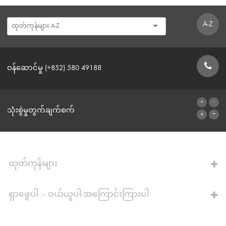
A-Z
ဝန်ဆောင်မှု (+852) 580 49188
ဆက်သွယ်ရန်ဖောင်
သုံးစွဲမှုတွက်ချက်စက်
ဂဏန်းတွက်စက်သို့
ထုတ်ကုန်များ
ရှာဖွေပါ – ဝယ်ယူပါ-အကြောင်းကြားပါ