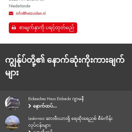
Niederlande
info@hetzuiden.nl
စာမျက်နှာကို ပရင့်ထုတ်မည်
ကျွန်ုပ်တို့၏ နောက်ဆုံးကိုးကားချက်
များ
Eickesches Haus Einbeck၊ ဂျာမနီ
နောက်ထပ်…
Leskovac၊ ဆားဗီးယားရှိ ရေဆိုးရေညစ် စီမံကိန်း
လုပ်ငန်းများ