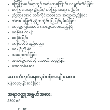
ကြွေပြားခင်းရာတွင် အင်္ဂတေကြောင်း သရွတ်ကိုင်ခြင်း
စပ်ကြားနေရာ ခွဲခြင်း/ စပ်ကြားနေရာ ချဲ့ခြင်း
ညီညာအောင် ထပ်ကိုင်ထားသော အလွှာထည့်ခြင်း
ဘိလပ်မြေကို နဂိုအတိုင်း ပြုပြင်မွမ်းမံခြင်း
ရေငွေ့မပြန်အောင် ကာကွယ်ပေးသည့်နံရံ
ရေစိုခံကြွေပြား
ရေစိုခံခြင်း
ရေစိုခံတိပ် နည်းပညာ
ရေပြင်ညီ နံရံ
အချောတင်ခြင်း
အက်ကွဲရာထဲသို့ ဆေးထိုးထည့်ခြင်း
အောက်ခံဆေး
ဆောက်လုပ်ရေးလုပ်ငန်းအမျိုးအစား
ပြန်လည်ပြင်ဆင်ခြင်း
အရာဝတ္ထုအရွယ်အစား:
5800 m²