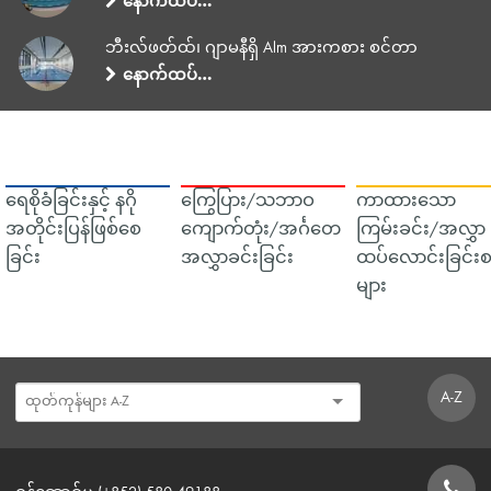
နောက်ထပ်…
ဘီးလ်ဖတ်ထ်၊ ဂျာမနီရှိ Alm အားကစား စင်တာ
နောက်ထပ်…
ရေစိုခံခြင်းနှင့် နဂို
ကြွေပြား/သဘာဝ
ကာထားသော
အတိုင်းပြန်ဖြစ်စေ
ကျောက်တုံး/အင်္ဂတေ
ကြမ်းခင်း/အလွှာ
ခြင်း
အလွှာခင်းခြင်း
ထပ်လောင်းခြင်းစ
များ
A-Z