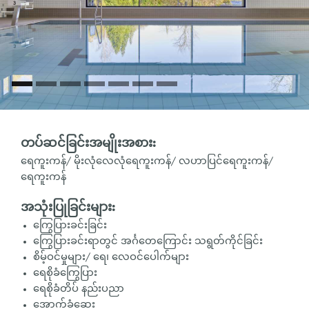
တပ်ဆင်ခြင်းအမျိုးအစား:
ရေကူးကန်/ မိုးလုံလေလုံရေကူးကန်/ လဟာပြင်ရေကူးကန်/
ရေကူးကန်
အသုံးပြုခြင်းများ:
ကြွေပြားခင်းခြင်း
ကြွေပြားခင်းရာတွင် အင်္ဂတေကြောင်း သရွတ်ကိုင်ခြင်း
စိမ့်ဝင်မှုများ/ ရေ၊ လေဝင်ပေါက်များ
ရေစိုခံကြွေပြား
ရေစိုခံတိပ် နည်းပညာ
အောက်ခံဆေး