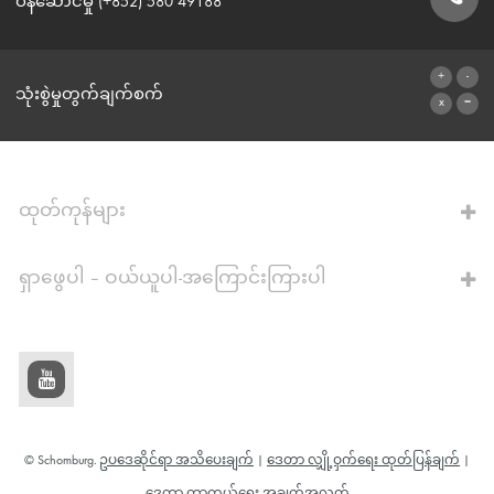
ဝန်ဆောင်မှု (+852) 580 49188
ဆက်သွယ်ရန်ဖောင်
သုံးစွဲမှုတွက်ချက်စက်
ဂဏန်းတွက်စက်သို့
ထုတ်ကုန်များ
ရှာဖွေပါ – ဝယ်ယူပါ-အကြောင်းကြားပါ
© Schomburg.
ဥပဒေဆိုင်ရာ အသိပေးချက်
|
ဒေတာ လျှို့ဝှက်ရေး ထုတ်ပြန်ချက်
|
ဒေတာ ကာကွယ်ရေး အချက်အလက်