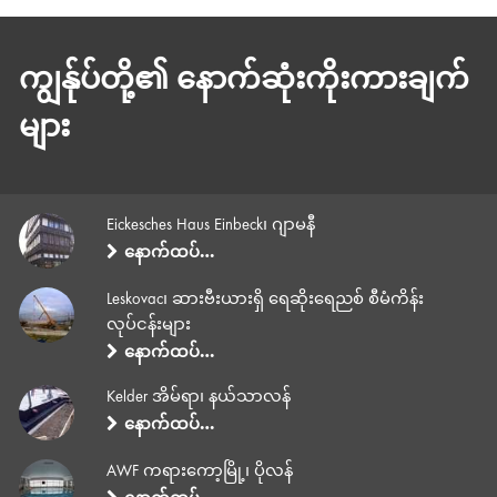
ကျွန်ုပ်တို့၏ နောက်ဆုံးကိုးကားချက်
များ
Eickesches Haus Einbeck၊ ဂျာမနီ
နောက်ထပ်…
Leskovac၊ ဆားဗီးယားရှိ ရေဆိုးရေညစ် စီမံကိန်း
လုပ်ငန်းများ
နောက်ထပ်…
Kelder အိမ်ရာ၊ နယ်သာလန်
နောက်ထပ်…
AWF ကရားကော့မြို့၊ ပိုလန်