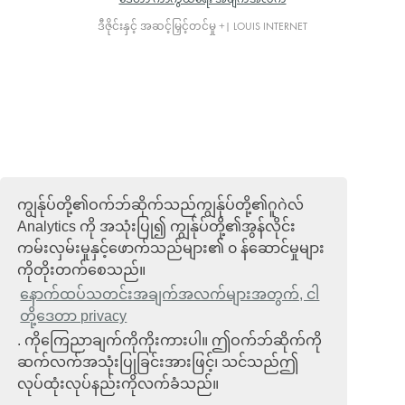
ဒီဇိုင်းနှင့် အဆင့်မြှင့်တင်မှု +| LOUIS INTERNET
ကျွန်ုပ်တို့၏ဝက်ဘ်ဆိုက်သည်ကျွန်ုပ်တို့၏ဂူဂဲလ်
Analytics ကို အသုံးပြု၍ ကျွန်ုပ်တို့၏အွန်လိုင်း
ကမ်းလှမ်းမှုနှင့်ဖောက်သည်များ၏ ၀ န်ဆောင်မှုများ
ကိုတိုးတက်စေသည်။
နောက်ထပ်သတင်းအချက်အလက်များအတွက်, ငါ
တို့ဒေတာ privacy
. ကိုကြေညာချက်ကိုကိုးကားပါ။ ဤဝက်ဘ်ဆိုက်ကို
ဆက်လက်အသုံးပြုခြင်းအားဖြင့်၊ သင်သည်ဤ
လုပ်ထုံးလုပ်နည်းကိုလက်ခံသည်။