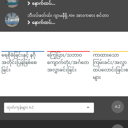
နောက်ထပ်…
ဘီးလ်ဖတ်ထ်၊ ဂျာမနီရှိ Alm အားကစား စင်တာ
နောက်ထပ်…
ရေစိုခံခြင်းနှင့် နဂို
ကြွေပြား/သဘာဝ
ကာထားသော
အတိုင်းပြန်ဖြစ်စေ
ကျောက်တုံး/အင်္ဂတေ
ကြမ်းခင်း/အလွှာ
ခြင်း
အလွှာခင်းခြင်း
ထပ်လောင်းခြင်းစ
များ
A-Z