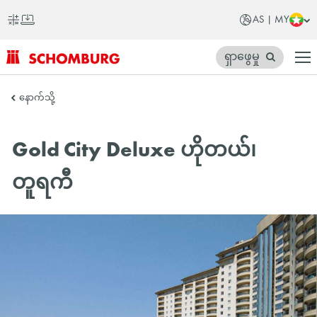
AS | MY
ရှာဖွေမှု
SCHOMBURG
နောက်သို့
အာ
ရှ
Gold City Deluxe ဟိုတယ်၊
တိုက်
တူရကီ