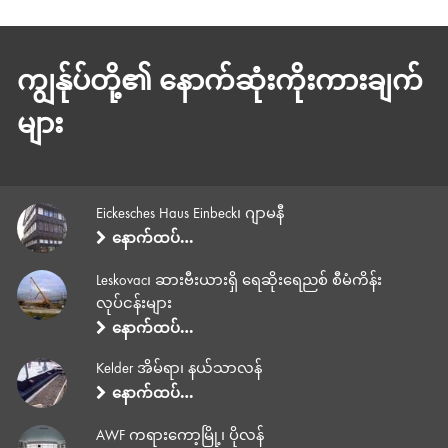
ကျွန်ုပ်တို့၏ နောက်ဆုံးကိုးကားချက်
များ
Eickesches Haus Einbeck၊ ဂျာမနီ
နောက်ထပ်…
Leskovac၊ ဆားဗီးယားရှိ ရေဆိုးရေညစ် စီမံကိန်း
လုပ်ငန်းများ
နောက်ထပ်…
Kelder အိမ်ရာ၊ နယ်သာလန်
နောက်ထပ်…
AWF ကရားကော့မြို့၊ ပိုလန်