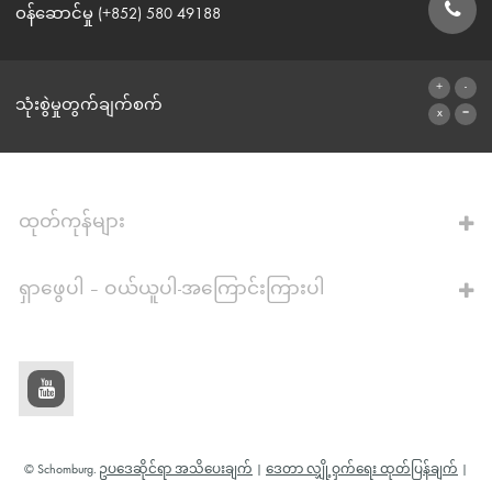
ဝန်ဆောင်မှု (+852) 580 49188
ဆက်သွယ်ရန်ဖောင်
သုံးစွဲမှုတွက်ချက်စက်
ဂဏန်းတွက်စက်သို့
ထုတ်ကုန်များ
ရှာဖွေပါ – ဝယ်ယူပါ-အကြောင်းကြားပါ
© Schomburg.
ဥပဒေဆိုင်ရာ အသိပေးချက်
|
ဒေတာ လျှို့ဝှက်ရေး ထုတ်ပြန်ချက်
|