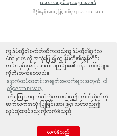
ဒေတာ ကာကွယ်ရေး အချက်အလက်
ဒီဇိုင်းနှင့် အဆင့်မြှင့်တင်မှု +| LOUIS INTERNET
ကျွန်ုပ်တို့၏ဝက်ဘ်ဆိုက်သည်ကျွန်ုပ်တို့၏ဂူဂဲလ်
Analytics ကို အသုံးပြု၍ ကျွန်ုပ်တို့၏အွန်လိုင်း
ကမ်းလှမ်းမှုနှင့်ဖောက်သည်များ၏ ၀ န်ဆောင်မှုများ
ကိုတိုးတက်စေသည်။
နောက်ထပ်သတင်းအချက်အလက်များအတွက်, ငါ
တို့ဒေတာ privacy
. ကိုကြေညာချက်ကိုကိုးကားပါ။ ဤဝက်ဘ်ဆိုက်ကို
ဆက်လက်အသုံးပြုခြင်းအားဖြင့်၊ သင်သည်ဤ
လုပ်ထုံးလုပ်နည်းကိုလက်ခံသည်။
လက်ခံသည်