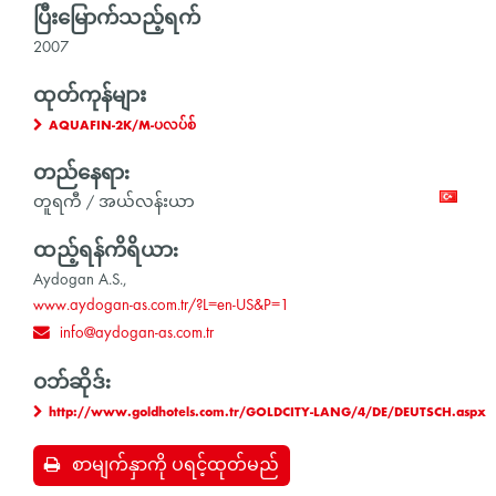
ပြီးမြောက်သည့်ရက်
2007
ထုတ်ကုန်များ
AQUAFIN-2K/M-ပလပ်စ်
တည်နေရာ:
တူရကီ / အယ်လန်းယာ
ထည့်ရန်ကိရိယာ:
Aydogan A.S.,
www.aydogan-as.com.tr/?L=en-US&P=1
info@aydogan-as.com.tr
ဝဘ်ဆိုဒ်:
http://www.goldhotels.com.tr/GOLDCITY-LANG/4/DE/DEUTSCH.aspx
စာမျက်နှာကို ပရင့်ထုတ်မည်