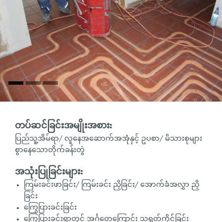
တပ်ဆင်ခြင်းအမျိုးအစား:
ပြည်သူ့အိမ်ရာ/ လူနေအဆောက်အအုံနှင့် ဥပစာ/ မိသားစုများ
စွာနေသောတိုက်ခန်းတွဲ
အသုံးပြုခြင်းများ:
ကြမ်းခင်းဖာခြင်း/ ကြမ်းခင်း ညှိခြင်း/ အောက်ခံအလွှာ ညှိ
ခြင်း
ကြွေပြားခင်းခြင်း
ကြွေပြားခင်းရာတွင် အင်္ဂတေကြောင်း သရွတ်ကိုင်ခြင်း