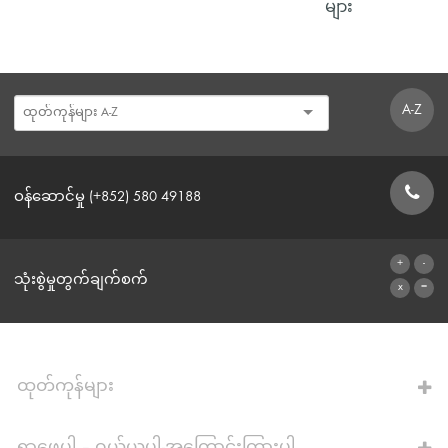
များ
A-Z
ဝန်ဆောင်မှု (+852) 580 49188
ဆက်သွယ်ရန်ဖောင်
သုံးစွဲမှုတွက်ချက်စက်
ဂဏန်းတွက်စက်သို့
ထုတ်ကုန်များ