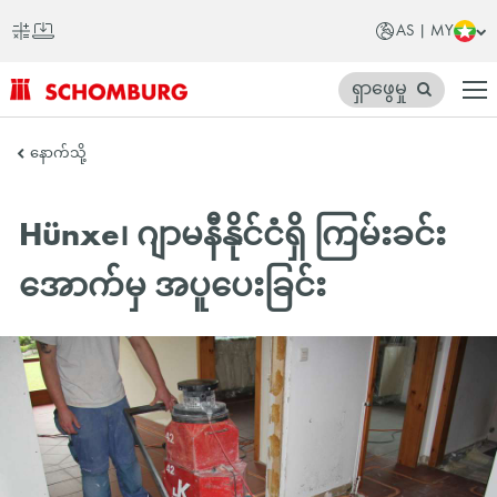
AS | MY
ရှာဖွေမှု
SCHOMBURG
နောက်သို့
အာ
ရှ
Hünxe၊ ဂျာမနီနိုင်ငံရှိ ကြမ်းခင်း
တိုက်
အောက်မှ အပူပေးခြင်း