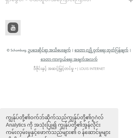
ရှာဖွေပါ – ဝယ်ယူပါ-အကြောင်းကြားပါ
© Schomburg.
ဥပဒေဆိုင်ရာ အသိပေးချက်
|
ဒေတာ လျှို့ဝှက်ရေး ထုတ်ပြန်ချက်
|
ဒေတာ ကာကွယ်ရေး အချက်အလက်
ဒီဇိုင်းနှင့် အဆင့်မြှင့်တင်မှု +| LOUIS INTERNET
ကျွန်ုပ်တို့၏ဝက်ဘ်ဆိုက်သည်ကျွန်ုပ်တို့၏ဂူဂဲလ်
Analytics ကို အသုံးပြု၍ ကျွန်ုပ်တို့၏အွန်လိုင်း
ကမ်းလှမ်းမှုနှင့်ဖောက်သည်များ၏ ၀ န်ဆောင်မှုများ