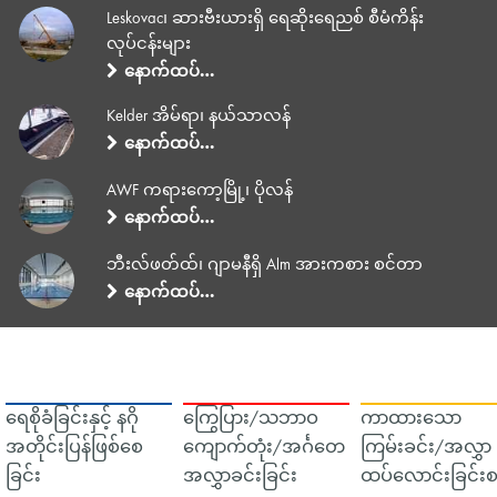
Leskovac၊ ဆားဗီးယားရှိ ရေဆိုးရေညစ် စီမံကိန်း
လုပ်ငန်းများ
နောက်ထပ်…
Kelder အိမ်ရာ၊ နယ်သာလန်
နောက်ထပ်…
AWF ကရားကော့မြို့၊ ပိုလန်
နောက်ထပ်…
ဘီးလ်ဖတ်ထ်၊ ဂျာမနီရှိ Alm အားကစား စင်တာ
နောက်ထပ်…
ရေစိုခံခြင်းနှင့် နဂို
ကြွေပြား/သဘာဝ
ကာထားသော
အတိုင်းပြန်ဖြစ်စေ
ကျောက်တုံး/အင်္ဂတေ
ကြမ်းခင်း/အလွှာ
ခြင်း
အလွှာခင်းခြင်း
ထပ်လောင်းခြင်းစ