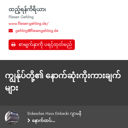
ထည့်ရန်ကိရိယာ:
Fliesen Gehling
www.fliesen-gehling.de/
gehling@fliesengehling.de
စာမျက်နှာကို ပရင့်ထုတ်မည်
ကျွန်ုပ်တို့၏ နောက်ဆုံးကိုးကားချက်
များ
Eickesches Haus Einbeck၊ ဂျာမနီ
နောက်ထပ်…