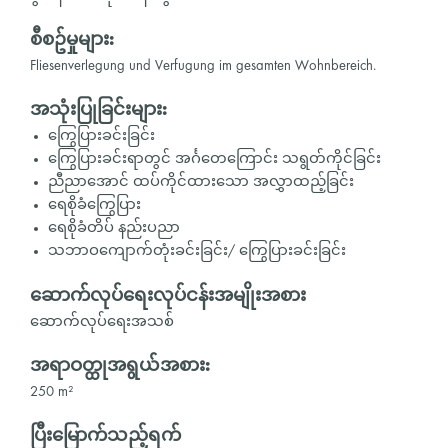
စီစဥ်မှုများ:
Fliesenverlegung und Verfugung im gesamten Wohnbereich.
အသုံးပြုခြင်းများ:
ကြွေပြားခင်းခြင်း
ကြွေပြားခင်းရာတွင် အင်္ဂတေကြောင်း သရွတ်ကိုင်ခြင်း
ညီညာအောင် ထပ်ကိုင်ထားသော အလွှာထည့်ခြင်း
ရေစိုခံကြွေပြား
ရေစိုခံတိပ် နည်းပညာ
သဘာဝကျောက်တုံးခင်းခြင်း/ ကြွေပြားခင်းခြင်း
ဆောက်လုပ်ရေးလုပ်ငန်းအမျိုးအစား
ဆောက်လုပ်ရေးအသစ်
အရာဝတ္ထုအရွယ်အစား:
250 m²
ပြီးမြောက်သည့်ရက်