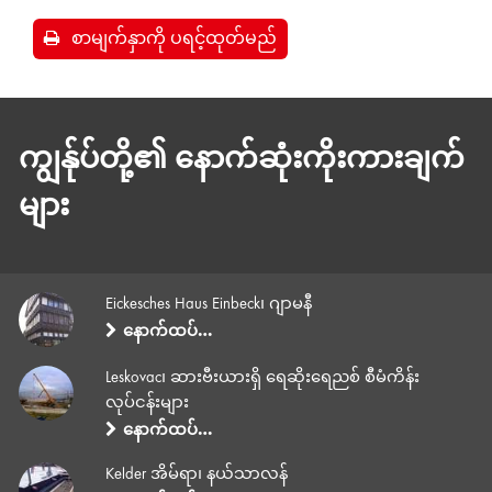
စာမျက်နှာကို ပရင့်ထုတ်မည်
ကျွန်ုပ်တို့၏ နောက်ဆုံးကိုးကားချက်
များ
Eickesches Haus Einbeck၊ ဂျာမနီ
နောက်ထပ်…
Leskovac၊ ဆားဗီးယားရှိ ရေဆိုးရေညစ် စီမံကိန်း
လုပ်ငန်းများ
နောက်ထပ်…
Kelder အိမ်ရာ၊ နယ်သာလန်