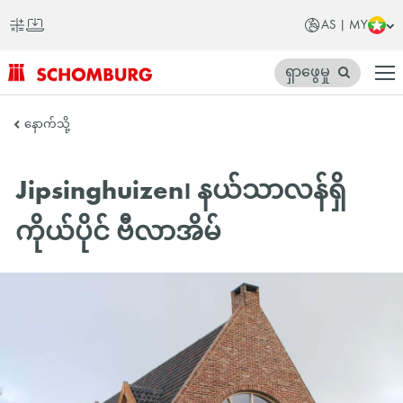
AS | MY
ရှာဖွေမှု
SCHOMBURG
နောက်သို့
အာ
ရှ
Jipsinghuizen၊ နယ်သာလန်ရှိ
တိုက်
ကိုယ်ပိုင် ဗီလာအိမ်