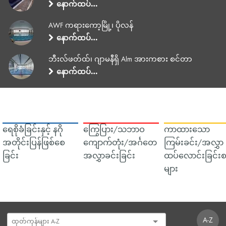
နောက်ထပ်…
AWF ကရားကော့မြို့၊ ပိုလန်
နောက်ထပ်…
ဘီးလ်ဖတ်ထ်၊ ဂျာမနီရှိ Alm အားကစား စင်တာ
နောက်ထပ်…
ရေစိုခံခြင်းနှင့် နဂို
ကြွေပြား/သဘာဝ
ကာထားသော
အတိုင်းပြန်ဖြစ်စေ
ကျောက်တုံး/အင်္ဂတေ
ကြမ်းခင်း/အလွှာ
ခြင်း
အလွှာခင်းခြင်း
ထပ်လောင်းခြင်းစ
များ
A-Z