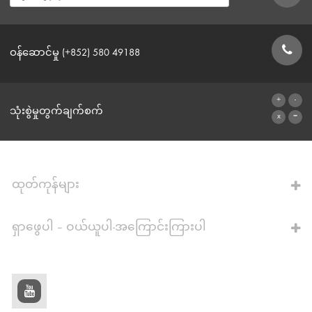
ဝန်ဆောင်မှု (+852) 580 49188
ဆက်သွယ်ရန်ဖောင်
သုံးစွဲမှုတွက်ချက်စက်
ဂဏန်းတွက်စက်သို့
ထုတ်ကုန်များ
ရှာဖွေပါ – ဝယ်ယူပါ-အကြောင်းကြားပါ