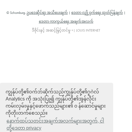
© Schomburg.
ဥပဒေဆိုင်ရာ အသိပေးချက်
|
ဒေတာ လျှို့ဝှက်ရေး ထုတ်ပြန်ချက်
|
ဒေတာ ကာကွယ်ရေး အချက်အလက်
ဒီဇိုင်းနှင့် အဆင့်မြှင့်တင်မှု +| LOUIS INTERNET
ကျွန်ုပ်တို့၏ဝက်ဘ်ဆိုက်သည်ကျွန်ုပ်တို့၏ဂူဂဲလ်
Analytics ကို အသုံးပြု၍ ကျွန်ုပ်တို့၏အွန်လိုင်း
ကမ်းလှမ်းမှုနှင့်ဖောက်သည်များ၏ ၀ န်ဆောင်မှုများ
ကိုတိုးတက်စေသည်။
နောက်ထပ်သတင်းအချက်အလက်များအတွက်, ငါ
တို့ဒေတာ privacy