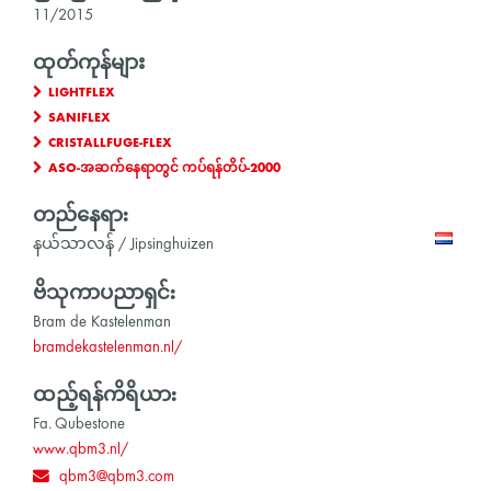
11/2015
ထုတ်ကုန်များ
LIGHTFLEX
SANIFLEX
CRISTALLFUGE-FLEX
ASO-အဆက်နေရာတွင် ကပ်ရန်တိပ်-2000
တည်နေရာ:
နယ်သာလန် / Jipsinghuizen
ဗိသုကာပညာရှင်:
Bram de Kastelenman
bramdekastelenman.nl/
ထည့်ရန်ကိရိယာ:
Fa. Qubestone
www.qbm3.nl/
qbm3@qbm3.com