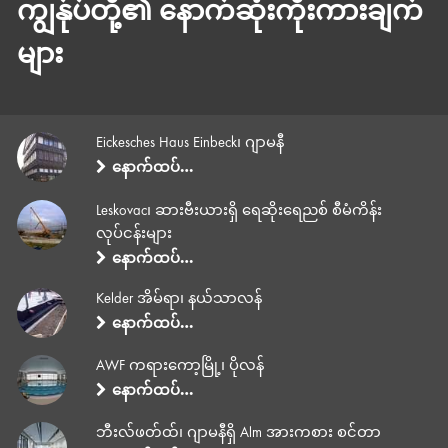
ကျွန်ုပ်တို့၏ နောက်ဆုံးကိုးကားချက်
များ
Eickesches Haus Einbeck၊ ဂျာမနီ
နောက်ထပ်…
Leskovac၊ ဆားဗီးယားရှိ ရေဆိုးရေညစ် စီမံကိန်း
လုပ်ငန်းများ
နောက်ထပ်…
Kelder အိမ်ရာ၊ နယ်သာလန်
နောက်ထပ်…
AWF ကရားကော့မြို့၊ ပိုလန်
နောက်ထပ်…
ဘီးလ်ဖတ်ထ်၊ ဂျာမနီရှိ Alm အားကစား စင်တာ