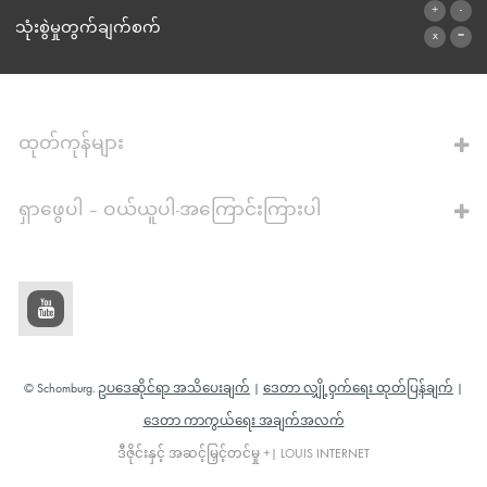
ဆက်သွယ်ရန်ဖောင်
သုံးစွဲမှုတွက်ချက်စက်
ဂဏန်းတွက်စက်သို့
ထုတ်ကုန်များ
ရှာဖွေပါ – ဝယ်ယူပါ-အကြောင်းကြားပါ
© Schomburg.
ဥပဒေဆိုင်ရာ အသိပေးချက်
|
ဒေတာ လျှို့ဝှက်ရေး ထုတ်ပြန်ချက်
|
ဒေတာ ကာကွယ်ရေး အချက်အလက်
ဒီဇိုင်းနှင့် အဆင့်မြှင့်တင်မှု +| LOUIS INTERNET