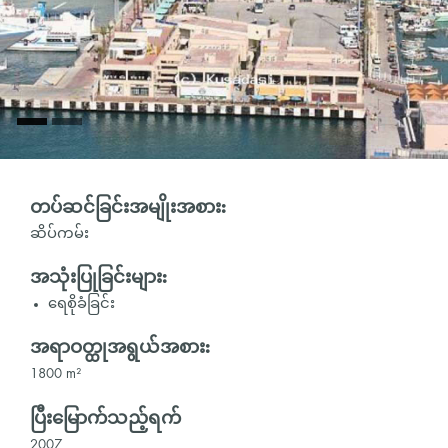
တပ်ဆင်ခြင်းအမျိုးအစား:
ဆိပ်ကမ်း
အသုံးပြုခြင်းများ:
ရေစိုခံခြင်း
အရာဝတ္ထုအရွယ်အစား:
1800 m²
ပြီးမြောက်သည့်ရက်
2007