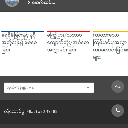
နောက်ထပ်…
ရေစိုခံခြင်းနှင့် နဂို
ကြွေပြား/သဘာဝ
ကာထားသော
အတိုင်းပြန်ဖြစ်စေ
ကျောက်တုံး/အင်္ဂတေ
ကြမ်းခင်း/အလွှာ
ခြင်း
အလွှာခင်းခြင်း
ထပ်လောင်းခြင်းစ
များ
A-Z
ဝန်ဆောင်မှု (+852) 580 49188