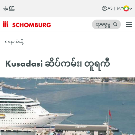
AS | MY
ရှာဖွေမှု
SCHOMBURG
နောက်သို့
အာ
ရှ
Kusadasi ဆိပ်ကမ်း၊ တူရကီ
တိုက်