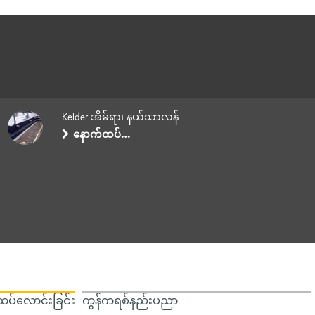
Kelder အိမ်ရာ၊ နယ်သာလန်
နောက်ထပ်…
ပ်လောင်းခြင်း
ကွန်ကရစ်နည်းပညာ