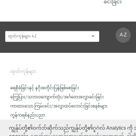
ခင်းခြင်း
A-Z
ထုတ်ကုန်များ
ရေစိုခံခြင်းနှင့် နဂိုအတိုင်းပြန်ဖြစ်စေခြင်း
ကြွေပြား/သဘာဝကျောက်တုံး/အင်္ဂတေအလွှာခင်းခြင်း
ကာထားသော ကြမ်းခင်း/အလွှာထပ်လောင်းခြင်းစနစ်များ
ကွန်ကရစ်နည်းပညာ
ကျွန်ုပ်တို့၏ဝက်ဘ်ဆိုက်သည်ကျွန်ုပ်တို့၏ဂူဂဲလ် Analytics ကို 