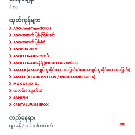
3 လ
ထုတ်ကုန်များ
ASO-Joint-Tape-2000-S
ASO-အဆက်ပြွန်-ကြမ်းခင်း
ASO-အဆက်ပြွန်-နံရံ
ASODUR-GBM
ASOFLEX-AKB-အထပ်
ASOFLEX-AKB-နံရံ (INDUFLEX-VK6085)
ASO-LB (ASO-လျှပ်ကူးနိုင်သောအမြှောင်း/INDU-လျှပ်ကူးနိုင်သောအမြှောင်း)
ASO-LL (ASODUR-V115W / INDUFLOOR-IB2115)
MONOFLEX-XL
သလင်းကျောက်သဲ
SANIFIN
CRISTALLFUGE-EPOX
တည်နေရာ:
ဂျာမနီ / ဝု(ပ်)ပါတယ်လ်