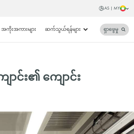
AS | MY
အကိုးအကားများ
ဆက်သွယ်ရန်များ
ရှာဖွေမှု
ကျောင်း၏ ကျောင်း