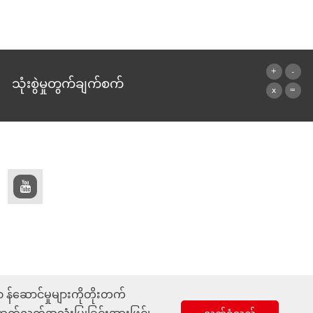
သုံးစွဲမှုတွက်ချက်စက်
ဂဏန်းတွက်စက်သို့
၀ န်ဆောင်မှုများကိုတိုးတက်