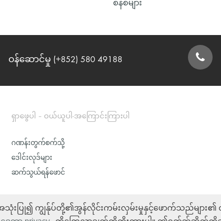
စနစ်များ
ဝန်ဆောင်မှု (+852) 580 49188
ဆက်သွယ်ရန်ဖောင်
ရှာဖွေပါ – ဝယ်ယူပါ-အကြောင်းကြားပါ
ဂဏန်းတွက်စက်သို့
ဒေါင်းလုဒ်များ
ဆက်သွယ်ရန်ဖောင်
အသုံးပြု၍ ကျွန်ုပ်တို့၏အွန်လိုင်းကမ်းလှမ်းမှုနှင့်ဖောက်သည်များ၏ 