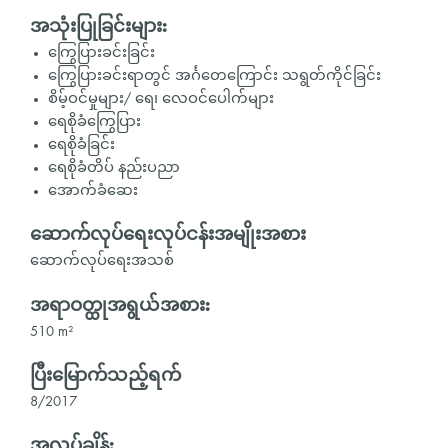
အသုံးပြုခြင်းများ:
ကြွေပြားခင်းခြင်း
ကြွေပြားခင်းရာတွင် အင်္ဂတေကြောင်း သရွတ်ကိုင်ခြင်း
စိမ့်ဝင်မှုများ/ ရေ၊ လေဝင်ပေါက်များ
ရေစိုခံကြွေပြား
ရေစိုခံခြင်း
ရေစိုခံတိပ် နည်းပညာ
အောက်ခံဆေး
ဆောက်လုပ်ရေးလုပ်ငန်းအမျိုးအစား
ဆောက်လုပ်ရေးအသစ်
အရာဝတ္ထုအရွယ်အစား:
510 m²
ပြီးမြောက်သည့်ရက်
8/2017
အလုပ်ချိန်: