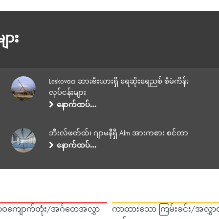
များ
Leskovac၊ ဆားဗီးယားရှိ ရေဆိုးရေညစ် စီမံကိန်း
လုပ်ငန်းများ
နောက်ထပ်…
ဘီးလ်ဖတ်ထ်၊ ဂျာမနီရှိ Alm အားကစား စင်တာ
နောက်ထပ်…
ဝကျောက်တုံး/အင်္ဂတေအလွှာ
ကာထားသော ကြမ်းခင်း/အလွှာထ