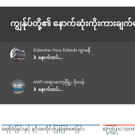
ကျွန်ုပ်တို့၏ နောက်ဆုံးကိုးကားချက်
Eickesches Haus Einbeck၊ ဂျာမနီ
နောက်ထပ်…
AWF ကရားကော့မြို့၊ ပိုလန်
နောက်ထပ်…
ရေစိုခံခြင်းနှင့် နဂိုအတိုင်းပြန်ဖြစ်စေခြင်း
ကြွေပြား/သဘာ