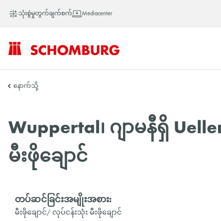
သုံးစွဲမှုတွက်ချက်စက်
Mediacenter
SCHOMBURG
နောက်သို့
အာ
Wuppertal၊ ဂျာမနီရှိ Uel
မီးဖိုချောင်
ရှ
တိုက်
တပ်ဆင်ခြင်းအမျိုးအစား:
မီးဖိုချောင်/ လုပ်ငန်းသုံး မီးဖိုချောင်