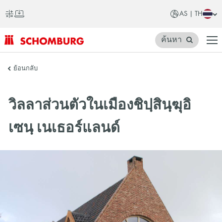
AS | TH
ค้นหา
SCHOMBURG
ย้อนกลับ
เอเชีย
วิลลาส่วนตัวในเมืองชิปฺสินฺฆุอิ
เซนฺ เนเธอร์แลนด์