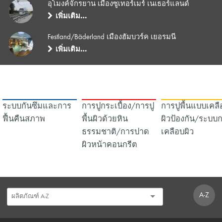
อุโมงค์จักรยาน เมืองซูเทอร์เมร์ เนเธอร์แลนด์
เพิ่มเติม…
Festland/Bäderland เมืองฮัมบวร์ค เยอรมนี
เพิ่มเติม…
ระบบกันซึมและการ
การปูกระเบื้อง/การปู
การปูพื้นแบบเคลื
ฟื้นคืนสภาพ
พื้นผิวด้วยหิน
ผิวป้องกัน/ระบบ
ธรรมชาติ/การปาด
เคลือบผิว
ผิวหน้าคอนกรีต
A-Z