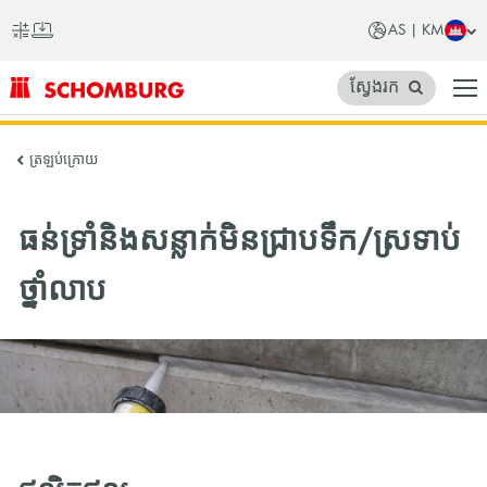
AS | KM
ស្វែងរក
SCHOMBURG
ត្រឡប់ក្រោយ
អាស៊ី
ធន់ទ្រាំនិងសន្លាក់មិនជ្រាបទឹក/ស្រទាប់
ថ្នាំលាប