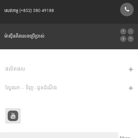
សេវាកម្ម (+852) 580 49188
ទម្រង់ទំនាក់ទំនង
ម៉ាស៊ីនគិតលេខប្រើប្រាស់
ទៅម៉ាស៊ីនគិតលេខ
ផលិតផល
ស្វែងរក – ទិញ - ជូនដំណឹង