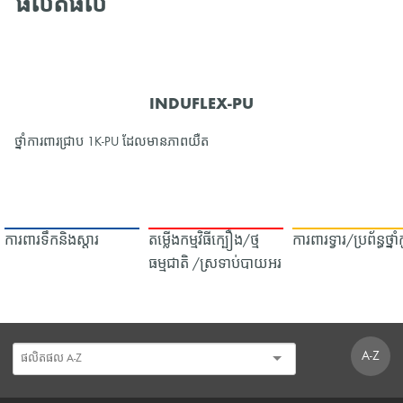
ផលិតផល
INDUFLEX-PU
ថ្នាំការពារជ្រាប 1K-PU ដែលមានភាពយឺត
ការពារទឹក​និង​ស្ដារ
តម្លើងកម្មវិធីក្បឿង/ថ្ម
ការពារទ្វារ/ប្រព័ន្ធថ្នា
ធម្មជាតិ /ស្រទាប់បាយអរ
A-Z