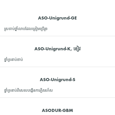
ASO-Unigrund-GE
ស្រទាប់ថ្នាំលាបដែលត្រៀមប្រើរួច
ASO-Unigrund-K, ខៀវ
ថ្នាំទ្រនាប់ខាប់
ASO-Unigrund-S
ថ្នាំទ្រនាប់ពិសេសបង្កើនការភ្ជិតរហ័ស
ASODUR-GBM