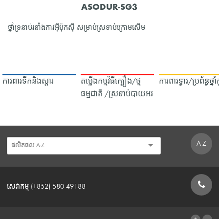
ASODUR-SG3
ថ្នាំទ្រនាប់រនាំងកាវអ៊ីប៉ុកស៊ី សម្រាប់ស្រទាប់ក្រោមសើម
ការពារទឹក​និង​ស្ដារ
តម្លើងកម្មវិធីក្បឿង/ថ្ម
ការពារទ្វារ/ប្រព័ន្ធថ្នា
ធម្មជាតិ /ស្រទាប់បាយអរ
A-Z
សេវាកម្ម (+852) 580 49188