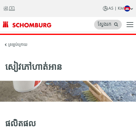
AS | KM
ស្វែងរក
SCHOMBURG
ត្រឡប់ក្រោយ
អាស៊ី
សៀវភៅហាត់អាន
ផលិតផល