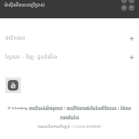
ទម្រង់ទំនាក់ទំនង
ម៉ាស៊ីនគិតលេខប្រើប្រាស់
ទៅម៉ាស៊ីនគិតលេខ
ផលិតផល
ស្វែងរក – ទិញ - ជូនដំណឹង
© Schomburg.
សេចក្តីជូនដំណឹងផ្លូវច្បាប់
|
សេចក្តីថ្លែងការណ៍ទិន្នន័យសិទ្ធិឯកជន
|
ព័ត៌មាន
ការពារទិន្នន័យ
ការរចនានិងការអភិវឌ្ឍន៍ +| LOUIS INTERNET