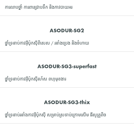
ការលាបថ្នាំ ការពារជ្រាបទឹក និងកាវបាយអរ
ASODUR-SG2
ថ្នាំទ្រនាប់កាវអ៊ីប៉ុកស៊ីពិសេស / រនាំងប្រេង និងចំហាយ
ASODUR-SG3-superfast
ថ្នាំទ្រនាប់កាវអ៊ីប៉ុកស៊ីរហ័ស ពហុមុខងារ
ASODUR-SG3-thix
ថ្នាំទ្រនាប់រនាំងកាវអ៊ីប៉ុកស៊ី សម្រាប់ស្រទាប់ក្រោមសើម ធីសូត្រូពិច