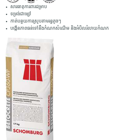
សារធាតុការពារជម្រាប
ទម្រង់ជាម្សៅ
កាត់បន្ថយការស្រូបតាមរន្ធតូចៗ
បង្កើនភាពធន់ទៅនឹងកំណកសំណើម និងអំបិលរំលាយកំណក