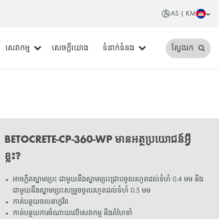
AS | KM
សេវាកម្ម
សេចក្តីយោង
ទំនាក់ទំនង
ស្វែងរក
BETOCRETE-CP-360-WP មានអត្ថប្រយោជន៍អ្វី
ខ្លះ?
អាចភ្ជិតស្នាមប្រេះ ជាមួយនឹងស្នាមប្រេះជ្រាបចូលរហូតដល់ទំហំ 0.4 មម និង
ជាមួយនឹងស្នាមប្រេះសម្រួចចូលរហូតដល់ទំហំ 0.5 មម
កាត់បន្ថយចលនាក្លរីត
កាត់បន្ថយការចំណាយលើសេវាកម្ម និងតំហែទាំ