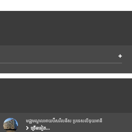
មជ្ឈមណ្ឌលអាយប៊ីសវីលនីស ប្រទេសលីទុយអានី
ច្រើនទៀត…