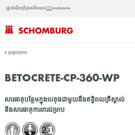
ម៉ាស៊ីនប្រើប្រាស់គិតលេខ
Mediacenter
SCHOMBURG
ត្រឡប់ក្រោយ
អាស៊ី
BETOCRETE-CP-360-WP
សារធាតុបន្ថែមក្នុងបេតុងជាមួយនឹងឥទ្ធិពលគ្រីស្តាល់
និងសារធាតុការពារជម្រាប