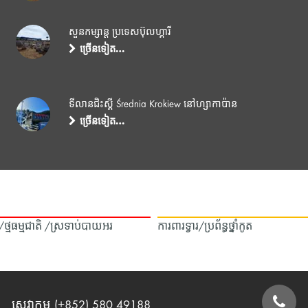
សួនកម្សាន្ត ប្រទេសប៊ុលហ្គារី
ច្រើនទៀត…
ទីលានជិះស្គី Średnia Krokiew នៅហ្សាកាប៉ាន
ច្រើនទៀត…
ឿង/ថ្មធម្មជាតិ /ស្រទាប់បាយអរ
ការពារទ្វារ/ប្រព័ន្ធថ្នាំកូត
សេវាកម្ម (+852) 580 49188