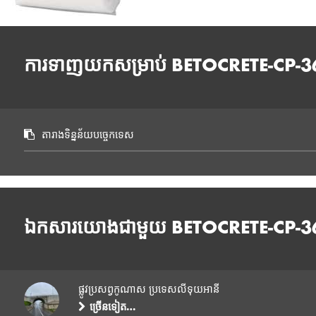
ការទាញយកសម្រាប់ BETOCRETE-CP-
តារាងទិន្នន័យបច្ចេកទេស
ឯកសារយោងជាមួយ BETOCRETE-CP-
ផ្លូវប្រសព្វកូណាស ប្រទេសលីទុយអានី
ច្រើនទៀត…