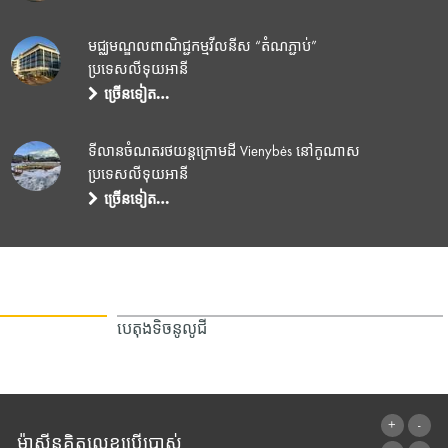
មជ្ឈមណ្ឌលពាណិជ្ជកម្មវីលនីស “តំណភ្ជាប់”
ប្រទេសលីទុយអានី
ច្រើនទៀត…
ទីលានចំណតរថយន្តក្រោមដី Vienybės នៅកូណាស
ប្រទេសលីទុយអានី
ច្រើនទៀត…
បេតុងទិចនូលូជី
ម៉ាស៊ីនគិតលេខប្រើប្រាស់