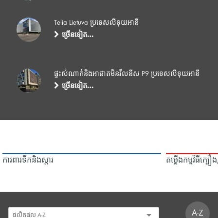
Telia Lietuva ប្រទេសលីទុយអានី
ច្រើនទៀត…
ផ្ទះសំណាក់និងអាផាតមិនវីលនីស P9 ប្រទេសលីទុយអានី
ច្រើនទៀត…
ការពារទឹក​និង​ស្ដារ
តម្លើងកម្មវិធីក្ប
A-Z