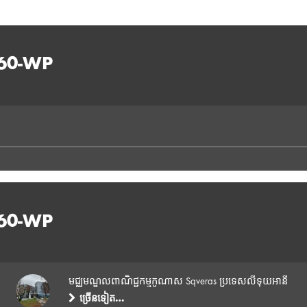
360-WP
360-WP
មជ្ឈមណ្ឌលពាណិជ្ជកម្មកូណាស Sqveras ប្រទេសលីទុយអានី
ច្រើនទៀត…