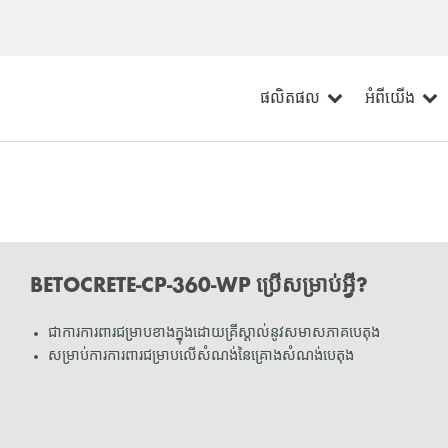
ផលិតផល
អំពីយើង
BETOCRETE-CP-360-WP ប្រើសម្រាប់អ្វី?
ជាការការពារជម្រាបខាងក្នុងដោយគ្រីស្តាល់នូវសមាសភាគបេតុង
សម្រាប់ការការពារជម្រាបលើសំណង់នៃគ្រោងសំណង់បេតុង