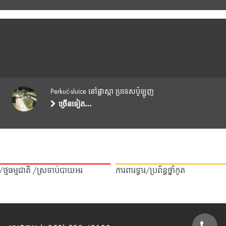
Perkuć-sluice នៅផ្លាស្កា ប្រទេសប៉ូឡូញ
ច្រើនទៀត…
ឿង/ថ្មធម្មជាតិ /ស្រទាប់បាយអរ
ការពារទ្វារ/ប្រព័ន្ធថ្នាំកូត