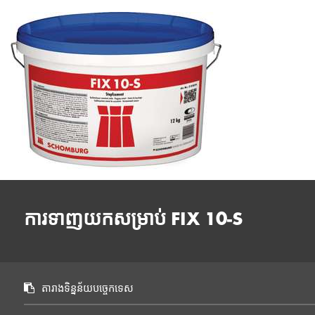
ការទាញយកសម្រាប់ FIX 10-S
តារាងទិន្នន័យបច្ចេកទេស