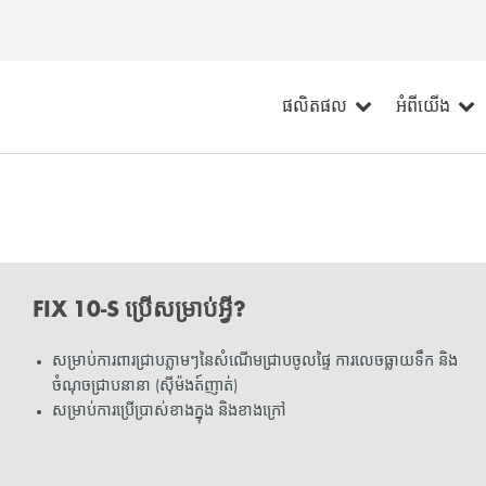
ផលិតផល
អំពីយើង
FIX 10-S ប្រើសម្រាប់អ្វី?
សម្រាប់ការពារជ្រាបភ្លាមៗនៃសំណើមជ្រាបចូលផ្ទៃ ការលេចធ្លាយទឹក និង
ចំណុចជ្រាបនានា (ស៊ីម៉ងត៍ញាត់)
សម្រាប់ការប្រើប្រាស់ខាងក្នុង និងខាងក្រៅ