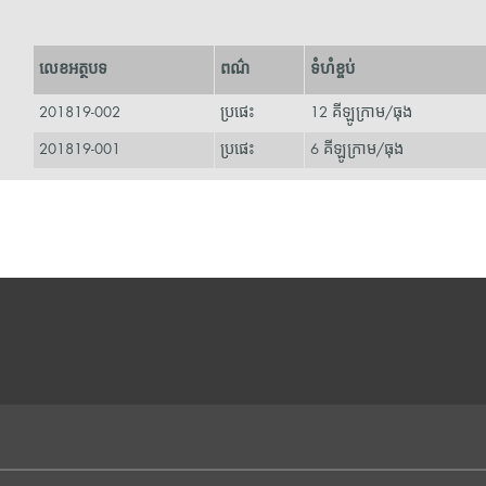
លេខអត្ថបទ
ពណ៌
ទំហំខ្ចប់
201819-002
ប្រផេះ
12 គីឡូក្រាម/ធុង
201819-001
ប្រផេះ
6 គីឡូក្រាម/ធុង