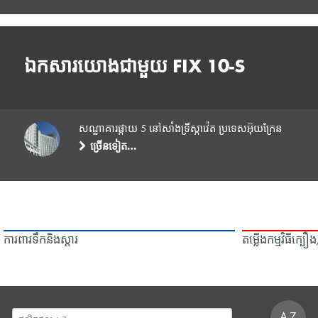
ឯកសារយោងជាមួយ FIX 10-S
សណ្ឋាគារផ្កាយ 5 នៅសាំងទ្រីស្កាវ៉េត ប្រទេសអ៊ុយក្រែន
ច្រើនទៀត…
ការពារទឹក​និង​ស្ដារ
តម្លើងកម្មវិធីក្ប
A-Z