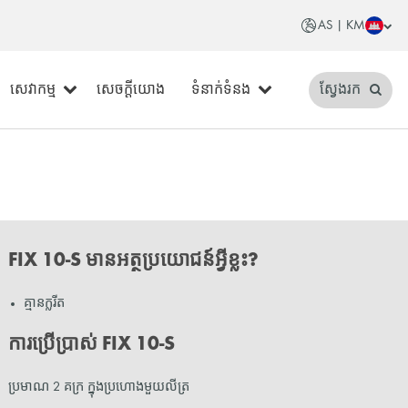
AS | KM
សេវាកម្ម
សេចក្តីយោង
ទំនាក់ទំនង
ស្វែងរក
FIX 10-S មានអត្ថប្រយោជន៍អ្វីខ្លះ?
គ្មានក្លរីត
ការប្រើប្រាស់ FIX 10-S
ប្រមាណ 2 គក្រ ក្នុងប្រហោងមួយលីត្រ