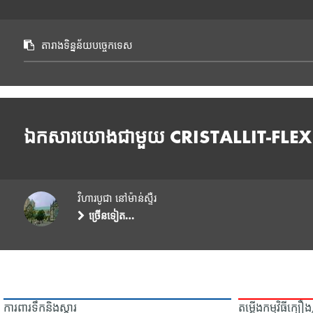
តារាងទិន្នន័យបច្ចេកទេស
ឯកសារយោងជាមួយ CRISTALLIT-FLEX
វិហារបូជា នៅម៉ាន់ស្ទឺរ
ច្រើនទៀត…
ការពារទឹក​និង​ស្ដារ
តម្លើងកម្មវិធីក្ប