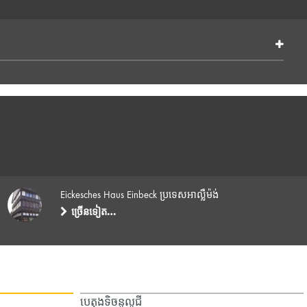
Eickesches Haus Einbeck ប្រទេសអាល្លឺម៉ង់
ច្រើនទៀត…
បេតុងទិចនូលូជី