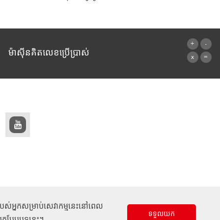
ម៉ាស៊ីនគិតលេខប្រើប្រាស់
ទៅម៉ាស៊ីនគិតលេខ
ត់របស់អ្នកសម្រាប់សេវាកម្មនេះនៅពេល
ទទួលយក
ួលយកបែបបទនេះ។