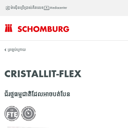
ម៉ាស៊ីនប្រើប្រាស់គិតលេខ
Mediacenter
SCHOMBURG
ត្រឡប់ក្រោយ
អាស៊ី
CRISTALLIT-FLEX
ជ័រថ្មធម្មជាតិដែលអាចបត់បែន