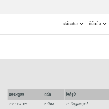
ផលិតផល
អំពីយើង
លេខអត្ថបទ
ពណ៌
ទំហំខ្ចប់
205419-102
ពណ៏ស
25 គីឡូក្រាម/ថង់