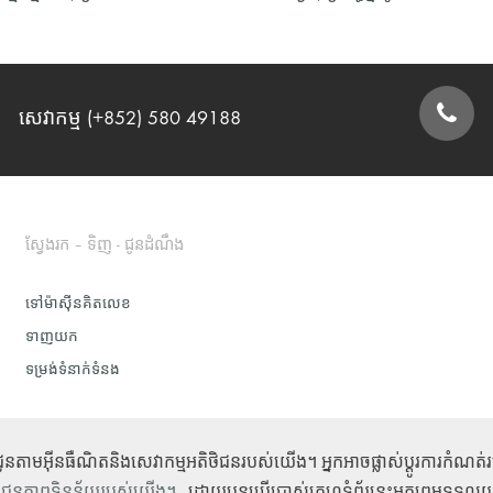
សេវាកម្ម (+852) 580 49188
ទម្រង់ទំនាក់ទំនង
ស្វែងរក – ទិញ - ជូនដំណឹង
ទៅម៉ាស៊ីនគិតលេខ
ទាញយក
ទម្រង់ទំនាក់ទំនង
ល់ជូនតាមអ៊ីនធឺណិតនិងសេវាកម្មអតិថិជនរបស់យើង។ អ្នកអាចផ្លាស់ប្តូរការកំណ
ីឯកជនភាពទិន្នន័យរបស់យើង។
. ដោយបន្តប្រើប្រាស់គេហទំព័រនេះអ្នកព្រមទទ