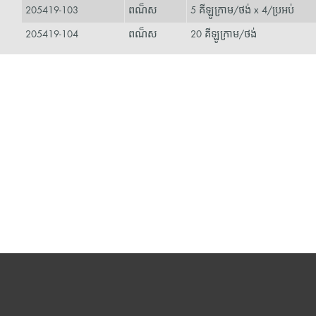
205419-103
ពណ៏ស
5 គីឡូក្រាម/ថង់ x 4/ប្រអប់
205419-104
ពណ៏ស
20 គីឡូក្រាម/ថង់