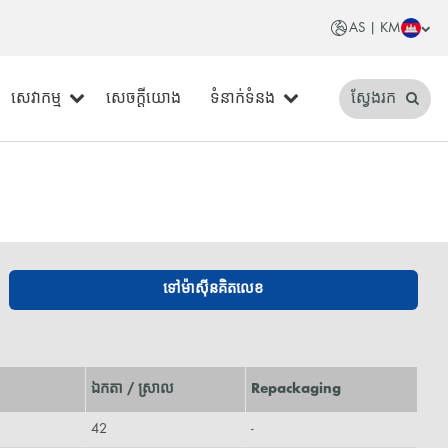
AS | KM
សេវាកម្ម
សេចក្តីយោង
ទំនាក់ទំនង
ស្វែងរក
ទៅម៉ាស៊ីនគិតលេខ
ឯកតា / ស្រាល
Repackaging
42
-