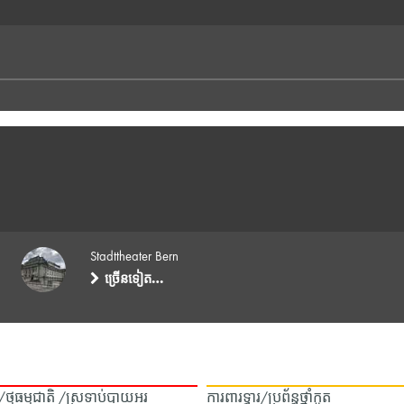
Stadttheater Bern
ច្រើនទៀត…
ឿង/ថ្មធម្មជាតិ /ស្រទាប់បាយអរ
ការពារទ្វារ/ប្រព័ន្ធថ្នាំកូត