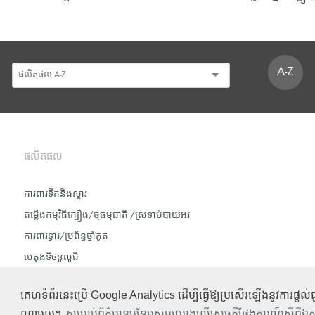
A-Z
ផលិតផល
ការពារទឹក​និង​ស្ដារ
តម្លើងកម្មវិធីក្បឿង/ថ្មធម្មជាតិ /ស្រទាប់បាយអរ
ការពារទ្វារ/ប្រព័ន្ធថ្នាំកូត
បេតុងទិចនូលូជី
គេហទំព័រនេះប្រើ Google Analytics ដើម្បីធ្វើឱ្យប្រសើរឡើងនូវការផ្ត
ណាមួយ។
សម្រាប់ព័ត៌មានបន្ថែមសូមយោងលើសេចក្តីថ្លែងការណ៍ស្តីព