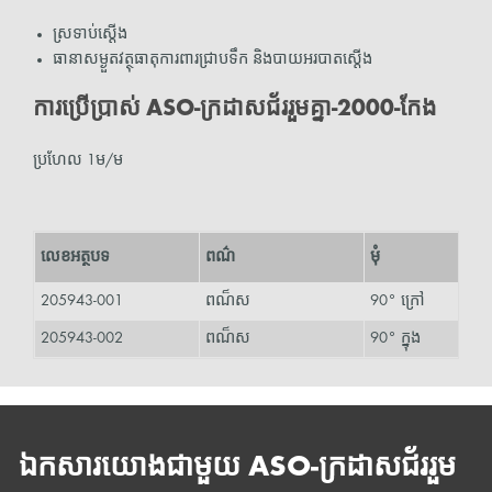
ស្រទាប់ស្ដើង
ធានាសម្ងួតវត្ថុធាតុការពារជ្រាបទឹក និងបាយអរបាតស្តើង
ការប្រើប្រាស់ ASO-ក្រដាសជ័ររួមគ្នា-2000-កែង
ប្រហែល 1ម/ម
លេខអត្ថបទ
ពណ៌
មុំ
205943-001
ពណ៏ស
90° ក្រៅ
205943-002
ពណ៏ស
90° ក្នុង
ឯកសារយោងជាមួយ ASO-ក្រដាសជ័ររួម