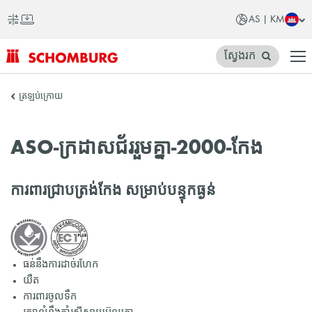
AS | KM
ស្វែងរក
SCHOMBURG
ត្រឡប់ក្រោយ
អាស៊ី
ASO-ក្រដាសជ័ររួមគ្នា-2000-កែង
ការពារជ្រាបត្រង់កែង សម្រាប់បន្ទុកធ្ងន់
ធន់នឹងការដាច់រហែក
យឺត
ការពារចូលទឹក