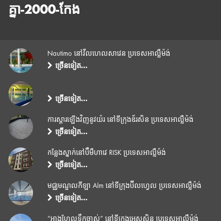
គ្នា-2000-កែង
Nautimo នៅវីលហេលសាវេន ប្រទេសអាល្លឺម៉ង់
ច្រើនទៀត…
ច្រើនទៀត…
ការស្ដារឡើងវិញនូវយ៉រ នៅទីក្រុងឌ័រសិន ប្រទេសអាល្លឺម៉ង់
ច្រើនទៀត…
កន្លែងស្នាក់នៅប៊ឺមឺហាវេ RISK ប្រទេសអាល្លឺម៉ង់
ច្រើនទៀត…
មជ្ឈមណ្ឌលកីឡា Alm នៅទីក្រុងប៊ីលហ្វេល ប្រទេសអាល្លឺម៉ង់
ច្រើនទៀត…
“អាងហែលទឹកចាស់” នៅទីក្រុងអេសសិន ប្រទេសអាល្លឺម៉ង់