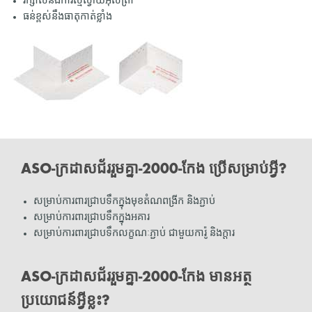
រក្សាលំនឹងកាំរស្មីស្វាយអ៊ុលត្រា
ធន់ខ្ពស់នឹងធាតុកាត់ខ្លាំង
ASO-ក្រដាសជ័ររួមគ្នា-2000-កែង ប្រើសម្រាប់អ្វី?
សម្រាប់ការពារជ្រាបទឹកក្នុងមុខតំណពង្រីក និងភ្ជាប់
សម្រាប់ការពារជ្រាបទឹកក្នុងអគារ
សម្រាប់ការពារជ្រាបទឹកលក្ខណៈភ្ជាប់ ជាមួយការ៉ូ និងក្តារ
ASO-ក្រដាសជ័ររួមគ្នា-2000-កែង មានអត្ថ
ប្រយោជន៍អ្វីខ្លះ?