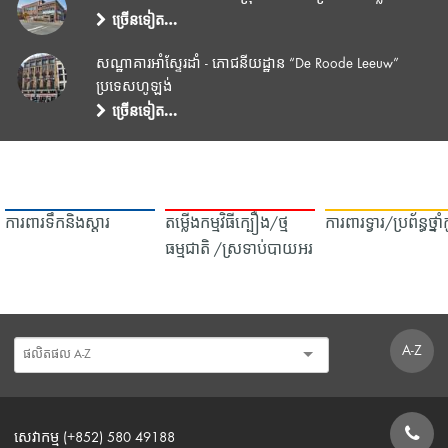
ច្រើនទៀត…
សណ្ឋាគារអាំស្ទែរដាំ - ភោជនីយដ្ឋាន “De Roode Leeuw”
ប្រទេសហូឡង់
ច្រើនទៀត…
ការពារទឹក​និង​ស្ដារ
តម្លើងកម្មវិធីក្បឿង/ថ្ម
ការពារទ្វារ/ប្រព័ន្ធថ្នា
ធម្មជាតិ /ស្រទាប់បាយអរ
A-Z
សេវាកម្ម (+852) 580 49188