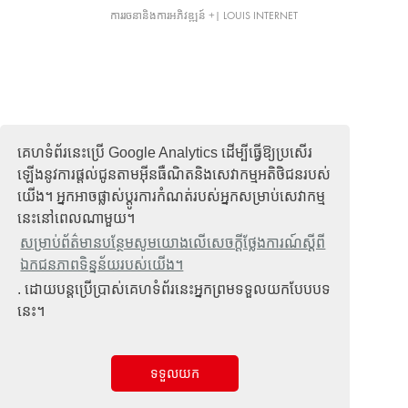
ការរចនានិងការអភិវឌ្ឍន៍ +| LOUIS INTERNET
គេហទំព័រនេះប្រើ Google Analytics ដើម្បីធ្វើឱ្យប្រសើរ
ឡើងនូវការផ្តល់ជូនតាមអ៊ីនធឺណិតនិងសេវាកម្មអតិថិជនរបស់
យើង។ អ្នកអាចផ្លាស់ប្តូរការកំណត់របស់អ្នកសម្រាប់សេវាកម្ម
នេះនៅពេលណាមួយ។
សម្រាប់ព័ត៌មានបន្ថែមសូមយោងលើសេចក្តីថ្លែងការណ៍ស្តីពី
ឯកជនភាពទិន្នន័យរបស់យើង។
. ដោយបន្តប្រើប្រាស់គេហទំព័រនេះអ្នកព្រមទទួលយកបែបបទ
នេះ។
ទទួលយក