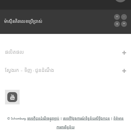
ទម្រង់ទំនាក់ទំនង
ម៉ាស៊ីនគិតលេខប្រើប្រាស់
ទៅម៉ាស៊ីនគិតលេខ
ផលិតផល
ស្វែងរក – ទិញ - ជូនដំណឹង
© Schomburg.
សេចក្តីជូនដំណឹងផ្លូវច្បាប់
|
សេចក្តីថ្លែងការណ៍ទិន្នន័យសិទ្ធិឯកជន
|
ព័ត៌មាន
ការពារទិន្នន័យ