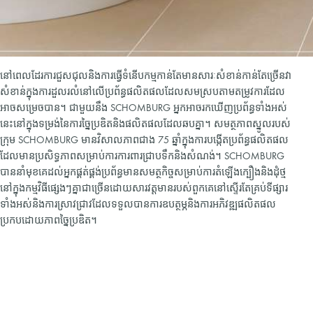
នៅពេលដែរការជួសជុលនិងការធ្វើទំនើបកម្មកាន់តែមានសារៈសំខាន់កាន់តែច្រើនវា
សំខាន់ក្នុងការដួលរលំនៅលើប្រព័ន្ធផលិតផលដែលសមស្របតាមតម្រូវការដែល
អាចសម្រេចបាន។ ជាមួយនឹង SCHOMBURG អ្នកអាចរកឃើញប្រព័ន្ធទាំងអស់
នេះនៅក្នុងទម្រង់នៃការច្នៃប្រឌិតនិងផលិតផលដែលឆបគ្នា។ សមត្ថភាពស្នូលរបស់
ក្រុម SCHOMBURG មានវិសាលភាពជាង 75 ឆ្នាំក្នុងការបង្កើតប្រព័ន្ធផលិតផល
ដែលមានប្រសិទ្ធភាពសម្រាប់ការការពារជ្រាបទឹកនិងសំណង់។ SCHOMBURG
បាននាំមុខគេដល់អ្នកផ្គត់ផ្គង់ប្រព័ន្ធមានសមត្ថកិច្ចសម្រាប់ការតំឡើងក្បឿងនិងដុំថ្ម
នៅក្នុងកម្មវិធីផ្សេងៗគ្នាជាច្រើនដោយសារវត្តមានរបស់ពួកគេនៅស្ទើរតែគ្រប់ទីផ្សារ
ទាំងអស់និងការស្រាវជ្រាវដែលទទួលបានការឧបត្ថម្ភនិងការអភិវឌ្ឍផលិតផល
ប្រកបដោយភាពច្នៃប្រឌិត។