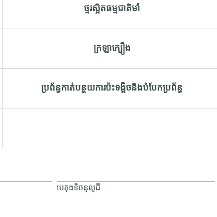
ថ្មរស្អិតធម្មជាតិមាំ
ក្រឡាក្បឿង
ប្រព័ន្ធកាត់បន្ថយការប៉ះទង្គិចនិងបំបែកប្រព័ន្ធ
បេតុងទិចនូលូជី