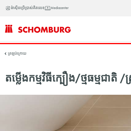
ម៉ាស៊ីនប្រើប្រាស់គិតលេខ
Mediacenter
SCHOMBURG
ត្រឡប់ក្រោយ
អាស៊ី
តម្លើងកម្មវិធីក្បឿង/ថ្មធម្មជាតិ