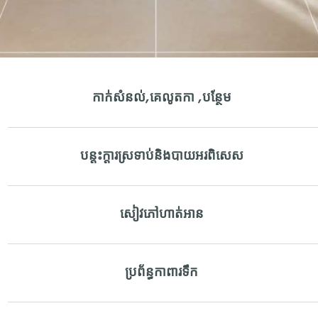
កាក់សំនល់,គេលូតកា ,បន្ថែម
បន្តះក្ដារស្រទាប់និងបាយអរពិសេស
សៀវភៅហាត់អាន
ប្រព័ន្ធកាពារទឹក