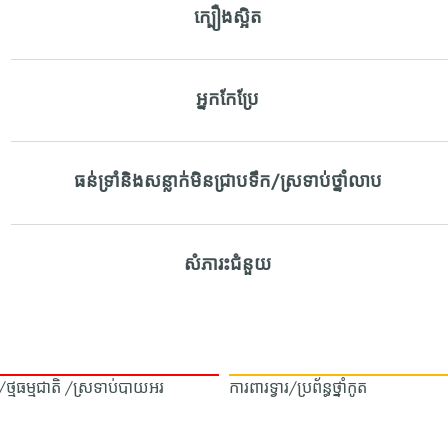
ក្បឿងស្អិត
អ្នកកែប្រែ
ធន់ទ្រាំនិងសន្លាក់មិនជ្រាបទឹក/ស្រទាប់ថ្នាំលាប
សំភារះជំនួយ
ឿង/ថ្មធម្មជាតិ /ស្រទាប់បាយអរ
ការពារទ្វារ/ប្រព័ន្ធថ្នាំកូត