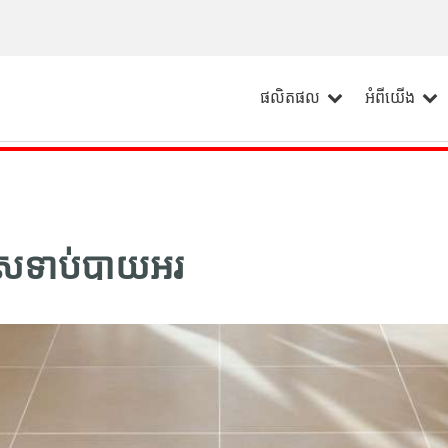
ផលិតផល
អំពីយើង
 /ស្រទាប់បាយអរ