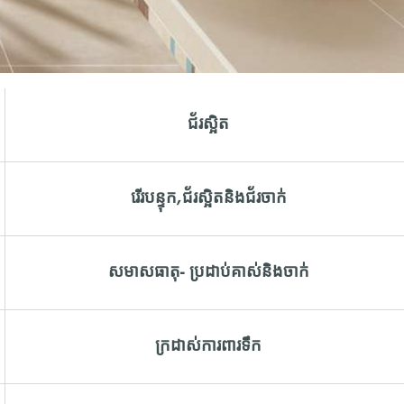
ជ័រស្អិត
រើរបន្ទុក,ជ័រស្អិតនិងជ័រចាក់
សមាសធាតុ​​- ប្រដាប់គាស់និងចាក់
ក្រដាស់ការពារទឹក