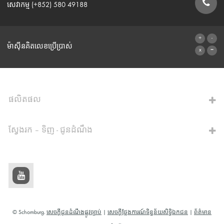
សេវាកម្ម (+852) 580 49188
ទម្រង់ទំនាក់ទំនង
ម៉ាស៊ីនគិតលេខប្រើប្រាស់
ទៅម៉ាស៊ីនគិតលេខ
ផលិតផល
ស្វែងរក – ទិញ - ជូនដំណឹង
© Schomburg.
សេចក្តីជូនដំណឹងផ្លូវច្បាប់
|
សេចក្តីថ្លែងការណ៍ទិន្នន័យសិទ្ធិឯកជន
|
ព័ត៌មាន