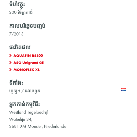
ទំហំវត្ថុ:
200 ម៉ែត្រការ៉េ
កាលបរិច្ឆេទបញ្ចប់
7/2013
ផលិតផល
AQUAFIN-RS300
ASO-Unigrund-GE
MONOFLEX-XL
ទីតាំង:
ហូឡង់ / ដេលហ្វត
អ្នកកាន់កម្មវិធី:
Westland Tegelbedrijf
Waterlijn 34,
2681 XM Monster, Niederlande