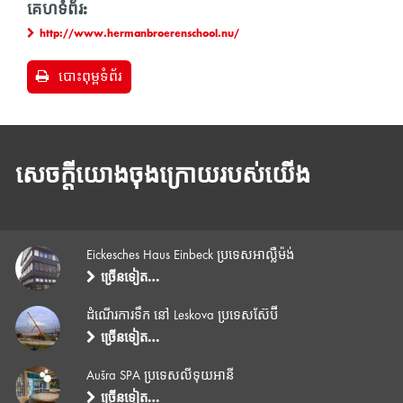
គេហទំព័រ:
http://www.hermanbroerenschool.nu/
បោះពុម្ពទំព័រ
សេចក្តីយោងចុងក្រោយរបស់យើង
Eickesches Haus Einbeck ប្រទេសអាល្លឺម៉ង់
ច្រើនទៀត…
ដំណើរការទឹក នៅ Leskova ប្រទេសស៊ែប៊ី
ច្រើនទៀត…
Aušra SPA ប្រទេសលីទុយអានី
ច្រើនទៀត…