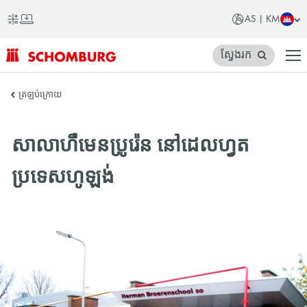
AS | KM
ស្វែងរក
SCHOMBURG
ត្រឡប់ក្រោយ
អាស៊ី
សាលាហឺមេនប្រូរ៉េន នៅដេលហ្វត
ប្រទេសហូឡង់