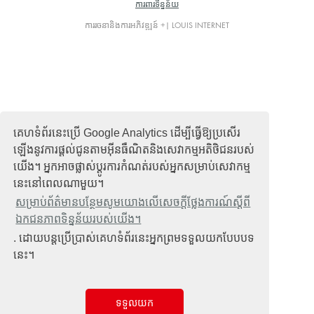
ការពារទិន្នន័យ
ការរចនានិងការអភិវឌ្ឍន៍ +| LOUIS INTERNET
គេហទំព័រនេះប្រើ Google Analytics ដើម្បីធ្វើឱ្យប្រសើរ
ឡើងនូវការផ្តល់ជូនតាមអ៊ីនធឺណិតនិងសេវាកម្មអតិថិជនរបស់
យើង។ អ្នកអាចផ្លាស់ប្តូរការកំណត់របស់អ្នកសម្រាប់សេវាកម្ម
នេះនៅពេលណាមួយ។
សម្រាប់ព័ត៌មានបន្ថែមសូមយោងលើសេចក្តីថ្លែងការណ៍ស្តីពី
ឯកជនភាពទិន្នន័យរបស់យើង។
. ដោយបន្តប្រើប្រាស់គេហទំព័រនេះអ្នកព្រមទទួលយកបែបបទ
នេះ។
ទទួលយក