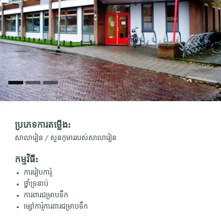
ប្រភេទការតម្លើង:
សាលារៀន / សួនកុមាររបស់សាលារៀន
កម្មវិធី:
ការរៀបការ៉ូ
ថ្នាំទ្រនាប់
ការពារជម្រាបទឹក
ម្សៅការ៉ូការពារជម្រាបទឹក