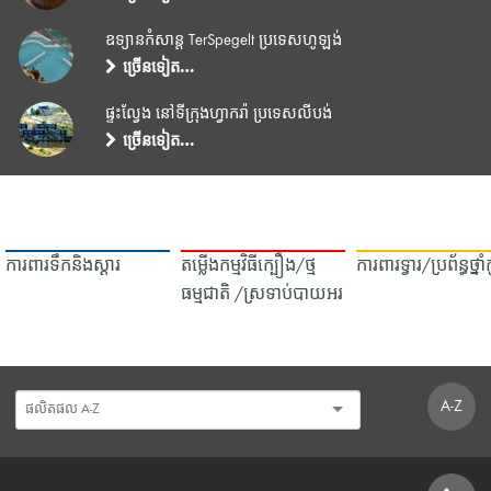
ឧទ្យានកំសាន្ត TerSpegelt ប្រទេសហូឡង់
ច្រើនទៀត…
ផ្ទះល្វែង នៅទីក្រុងហ្វាករ៉ា ប្រទេសលីបង់
ច្រើនទៀត…
ការពារទឹក​និង​ស្ដារ
តម្លើងកម្មវិធីក្បឿង/ថ្ម
ការពារទ្វារ/ប្រព័ន្ធថ្នា
ធម្មជាតិ /ស្រទាប់បាយអរ
A-Z