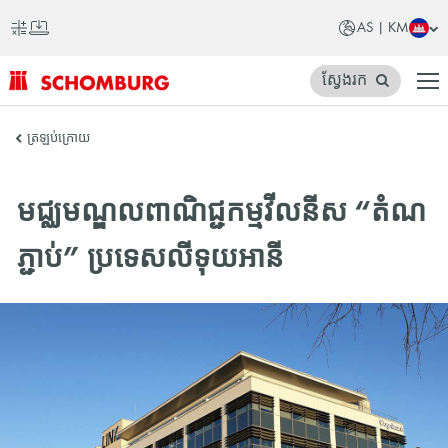
AS | KM
ស្វែងរក
SCHOMBURG
ត្រឡប់ក្រោយ
អាស៊ី
មជ្ឈមណ្ឌលពាណិជ្ជកម្មវីលនីស “តំណ
ភ្ជាប់” ប្រទេសលីទុយអានី