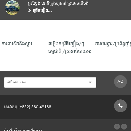
ផ្ទះល្វែង នៅទីក្រុងហ្វាករ៉ា ប្រទេសលីបង់
ច្រើនទៀត…
ការពារទឹក​និង​ស្ដារ
តម្លើងកម្មវិធីក្បឿង/ថ្ម
ការពារទ្វារ/ប្រព័ន្ធថ្នា
ធម្មជាតិ /ស្រទាប់បាយអរ
A-Z
សេវាកម្ម (+852) 580 49188