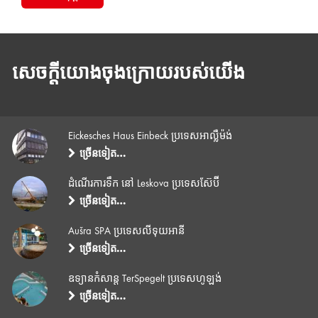
សេចក្តីយោងចុងក្រោយរបស់យើង
Eickesches Haus Einbeck ប្រទេសអាល្លឺម៉ង់
ច្រើនទៀត…
ដំណើរការទឹក នៅ Leskova ប្រទេសស៊ែប៊ី
ច្រើនទៀត…
Aušra SPA ប្រទេសលីទុយអានី
ច្រើនទៀត…
ឧទ្យានកំសាន្ត TerSpegelt ប្រទេសហូឡង់
ច្រើនទៀត…