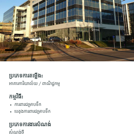
ប្រភេទការតម្លើង:
អាគារការិយាល័យ / ពាណិជ្ជកម្ម
កម្មវិធី:
ការពារជម្រាបទឹក
បេតុងការពារជម្រាបទឹក
ប្រភេទការងារសំណង់
សំណង់ថ្មី