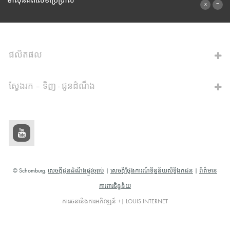
ទម្រង់ទំនាក់ទំនង
ម៉ាស៊ីនគិតលេខប្រើប្រាស់
ទៅម៉ាស៊ីនគិតលេខ
ផលិតផល
ស្វែងរក – ទិញ - ជូនដំណឹង
© Schomburg.
សេចក្តីជូនដំណឹងផ្លូវច្បាប់
|
សេចក្តីថ្លែងការណ៍ទិន្នន័យសិទ្ធិឯកជន
|
ព័ត៌មាន
ការពារទិន្នន័យ
ការរចនានិងការអភិវឌ្ឍន៍ +| LOUIS INTERNET