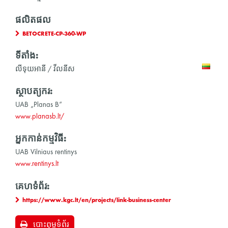
ផលិតផល
BETOCRETE-CP-360-WP
ទីតាំង:
លីទុយអានី / វីលនីស
ស្ថាបត្យករ:
UAB „Planas B“
www.planasb.lt/
អ្នកកាន់កម្មវិធី:
UAB Vilniaus rentinys
www.rentinys.lt
គេហទំព័រ:
https://www.kgc.lt/en/projects/link-business-center
បោះពុម្ពទំព័រ