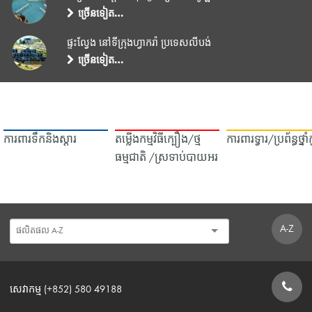
ច្រើនទៀត…
ផ្ទះល្វែង នៅទីក្រុងហ្វាករ៉ា ប្រទេសលីបង់
ច្រើនទៀត…
ការពារទឹក​និង​ស្ដារ
តម្លើងកម្មវិធីក្បឿង/ថ្ម
ការពារទ្វារ/ប្រព័ន្ធថ្នា
ធម្មជាតិ /ស្រទាប់បាយអរ
A-Z
សេវាកម្ម (+852) 580 49188