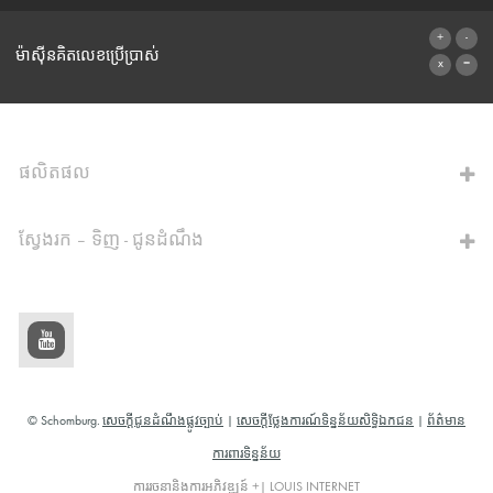
ទម្រង់ទំនាក់ទំនង
ម៉ាស៊ីនគិតលេខប្រើប្រាស់
ទៅម៉ាស៊ីនគិតលេខ
ផលិតផល
ស្វែងរក – ទិញ - ជូនដំណឹង
© Schomburg.
សេចក្តីជូនដំណឹងផ្លូវច្បាប់
|
សេចក្តីថ្លែងការណ៍ទិន្នន័យសិទ្ធិឯកជន
|
ព័ត៌មាន
ការពារទិន្នន័យ
ការរចនានិងការអភិវឌ្ឍន៍ +| LOUIS INTERNET