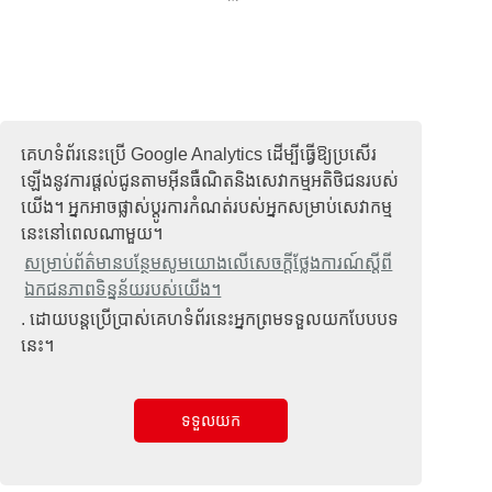
គេហទំព័រនេះប្រើ Google Analytics ដើម្បីធ្វើឱ្យប្រសើរ
ឡើងនូវការផ្តល់ជូនតាមអ៊ីនធឺណិតនិងសេវាកម្មអតិថិជនរបស់
យើង។ អ្នកអាចផ្លាស់ប្តូរការកំណត់របស់អ្នកសម្រាប់សេវាកម្ម
នេះនៅពេលណាមួយ។
សម្រាប់ព័ត៌មានបន្ថែមសូមយោងលើសេចក្តីថ្លែងការណ៍ស្តីពី
ឯកជនភាពទិន្នន័យរបស់យើង។
. ដោយបន្តប្រើប្រាស់គេហទំព័រនេះអ្នកព្រមទទួលយកបែបបទ
នេះ។
ទទួលយក