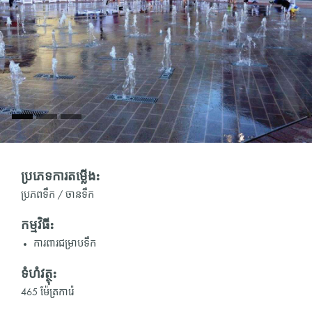
ប្រភេទការតម្លើង:
ប្រភពទឹក / ចានទឹក
កម្មវិធី:
ការពារជម្រាបទឹក
ទំហំវត្ថុ:
465 ម៉ែត្រការ៉េ