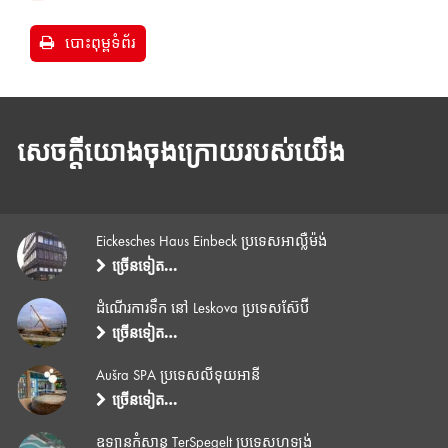
បោះពុម្ពទំព័រ
សេចក្តីយោងចុងក្រោយរបស់យើង
Eickesches Haus Einbeck ប្រទេសអាល្លឺម៉ង់
ច្រើនទៀត…
ដំណើរការទឹក នៅ Leskova ប្រទេសស៊ែប៊ី
ច្រើនទៀត…
Aušra SPA ប្រទេសលីទុយអានី
ច្រើនទៀត…
ឧទ្យានកំសាន្ត TerSpegelt ប្រទេសហូឡង់