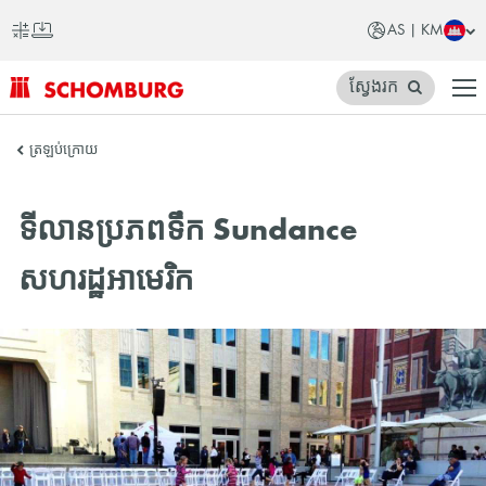
AS | KM
ស្វែងរក
SCHOMBURG
ត្រឡប់ក្រោយ
អាស៊ី
ទីលានប្រភពទឹក Sundance
សហរដ្ឋអាមេរិក