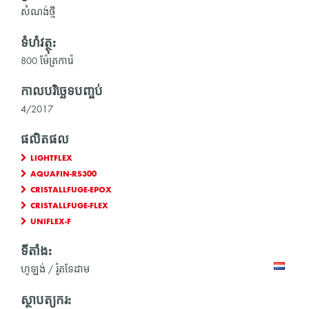
សំណង់ថ្មី
ទំហំវត្ថុ:
800 ម៉ែត្រការ៉េ
កាលបរិច្ឆេទបញ្ចប់
4/2017
ផលិតផល
LIGHTFLEX
AQUAFIN-RS300
CRISTALLFUGE-EPOX
CRISTALLFUGE-FLEX
UNIFLEX-F
ទីតាំង:
ហូឡង់ / រ៉ូតទែដាម
ស្ថាបត្យករ: