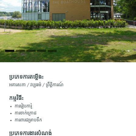
ប្រភេទការតម្លើង:
អគារសភា / វប្បធម៌ / ព្រឹត្តិការណ៍
កម្មវិធី:
ការរៀបការ៉ូ
ការចាក់ក្រោដ
ការពារជម្រាបទឹក
ប្រភេទការងារសំណង់