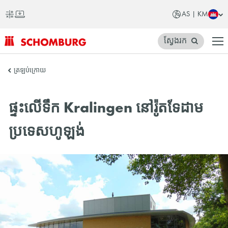
AS | KM
ស្វែងរក
SCHOMBURG
ត្រឡប់ក្រោយ
អាស៊ី
ផ្ទះលើទឹក Kralingen នៅរ៉ូតទែដាម
ប្រទេសហូឡង់