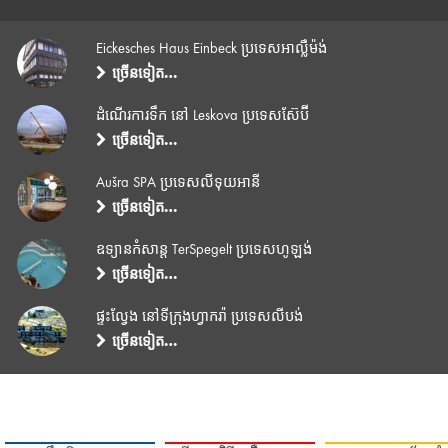
Eickesches Haus Einbeck ប្រទេសអាល្លឺម៉ង់
ច្រើនទៀត…
ដំណើរការទឹក នៅ Leskova ប្រទេសស៊ែប៊ី
ច្រើនទៀត…
Aušra SPA ប្រទេសលីទុយអានី
ច្រើនទៀត…
ឧទ្យានកំសាន្ត TerSpegelt ប្រទេសហូឡង់
ច្រើនទៀត…
ផ្ទះល្វែង នៅទីក្រុងហ្វាករ៉ា ប្រទេសលីបង់
ច្រើនទៀត…