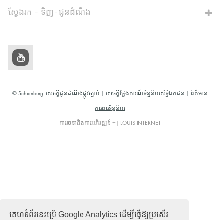
ស្វែងរក – ទិញ - ជូនដំណឹង
© Schomburg.
សេចក្តីជូនដំណឹងផ្លូវច្បាប់
|
សេចក្តីថ្លែងការណ៍ទិន្នន័យសិទ្ធិឯកជន
|
ព័ត៌មាន
ការពារទិន្នន័យ
ការរចនានិងការអភិវឌ្ឍន៍ +| LOUIS INTERNET
គេហទំព័រនេះប្រើ Google Analytics ដើម្បីធ្វើឱ្យប្រសើរ