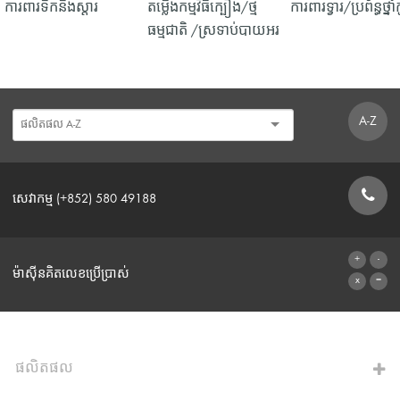
ការពារទឹក​និង​ស្ដារ
តម្លើងកម្មវិធីក្បឿង/ថ្ម
ការពារទ្វារ/ប្រព័ន្ធថ្នា
ធម្មជាតិ /ស្រទាប់បាយអរ
A-Z
សេវាកម្ម (+852) 580 49188
ទម្រង់ទំនាក់ទំនង
ម៉ាស៊ីនគិតលេខប្រើប្រាស់
ទៅម៉ាស៊ីនគិតលេខ
ផលិតផល