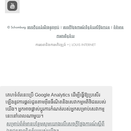
© Schomburg.
សេចក្តីជូនដំណឹងផ្លូវច្បាប់
|
សេចក្តីថ្លែងការណ៍ទិន្នន័យសិទ្ធិឯកជន
|
ព័ត៌មាន
ការពារទិន្នន័យ
ការរចនានិងការអភិវឌ្ឍន៍ +| LOUIS INTERNET
គេហទំព័រនេះប្រើ Google Analytics ដើម្បីធ្វើឱ្យប្រសើរ
ឡើងនូវការផ្តល់ជូនតាមអ៊ីនធឺណិតនិងសេវាកម្មអតិថិជនរបស់
យើង។ អ្នកអាចផ្លាស់ប្តូរការកំណត់របស់អ្នកសម្រាប់សេវាកម្ម
នេះនៅពេលណាមួយ។
សម្រាប់ព័ត៌មានបន្ថែមសូមយោងលើសេចក្តីថ្លែងការណ៍ស្តីពី
ឯកជនភាពទិន្នន័យរបស់យើង។