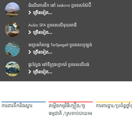
ដំណើរការទឹក នៅ Leskova ប្រទេសស៊ែប៊ី
ច្រើនទៀត…
Aušra SPA ប្រទេសលីទុយអានី
ច្រើនទៀត…
ឧទ្យានកំសាន្ត TerSpegelt ប្រទេសហូឡង់
ច្រើនទៀត…
ផ្ទះល្វែង នៅទីក្រុងហ្វាករ៉ា ប្រទេសលីបង់
ច្រើនទៀត…
ការពារទឹក​និង​ស្ដារ
តម្លើងកម្មវិធីក្បឿង/ថ្ម
ការពារទ្វារ/ប្រព័ន្ធថ្នា
ធម្មជាតិ /ស្រទាប់បាយអរ