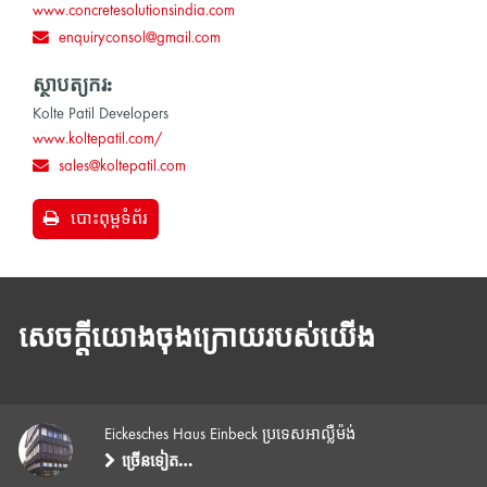
www.concretesolutionsindia.com
enquiryconsol@gmail.com
ស្ថាបត្យករ:
Kolte Patil Developers
www.koltepatil.com/
sales@koltepatil.com
បោះពុម្ពទំព័រ
សេចក្តីយោងចុងក្រោយរបស់យើង
Eickesches Haus Einbeck ប្រទេសអាល្លឺម៉ង់
ច្រើនទៀត…