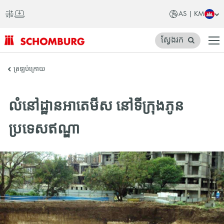
AS | KM
ស្វែងរក
SCHOMBURG
ត្រឡប់ក្រោយ
អាស៊ី
លំនៅដ្ឋានអាតេមីស នៅទីក្រុងភូន
ប្រទេសឥណ្ឌា