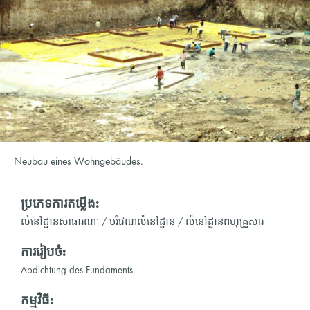
Neubau eines Wohngebäudes.
ប្រភេទការតម្លើង:
លំនៅដ្ឋានសាធារណៈ / បរិវេណលំនៅដ្ឋាន / លំនៅដ្ឋានពហុគ្រួសារ
ការរៀបចំ:
Abdichtung des Fundaments.
កម្មវិធី: