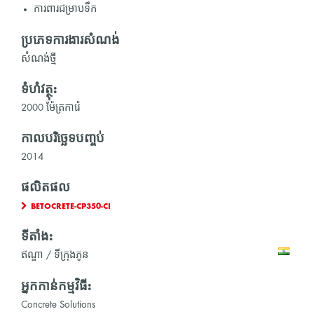
ការពារជម្រាបទឹក
ប្រភេទការងារសំណង់
សំណង់ថ្មី
ទំហំវត្ថុ:
2000 ម៉ែត្រការ៉េ
កាលបរិច្ឆេទបញ្ចប់
2014
ផលិតផល
BETOCRETE-CP350-CI
ទីតាំង:
ឥណ្ឌា / ទីក្រុងភូន
អ្នកកាន់កម្មវិធី:
Concrete Solutions