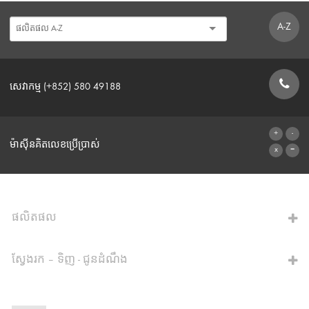
A-Z
សេវាកម្ម (+852) 580 49188
ទម្រង់ទំនាក់ទំនង
ម៉ាស៊ីនគិតលេខប្រើប្រាស់
ទៅម៉ាស៊ីនគិតលេខ
ផលិតផល
ស្វែងរក – ទិញ - ជូនដំណឹង