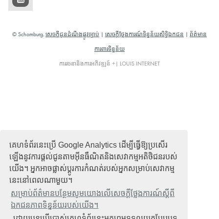
© Schomburg.
សេចក្តីជូនដំណឹងផ្លូវច្បាប់
|
សេចក្តីថ្លែងការណ៍ទិន្នន័យសិទ្ធិឯកជន
|
ព័ត៌មាន
ការពារទិន្នន័យ
ការរចនានិងការអភិវឌ្ឍន៍ +| LOUIS INTERNET
គេហទំព័រនេះប្រើ Google Analytics ដើម្បីធ្វើឱ្យប្រសើរ
ឡើងនូវការផ្តល់ជូនតាមអ៊ីនធឺណិតនិងសេវាកម្មអតិថិជនរបស់
យើង។ អ្នកអាចផ្លាស់ប្តូរការកំណត់របស់អ្នកសម្រាប់សេវាកម្ម
នេះនៅពេលណាមួយ។
សម្រាប់ព័ត៌មានបន្ថែមសូមយោងលើសេចក្តីថ្លែងការណ៍ស្តីពី
ឯកជនភាពទិន្នន័យរបស់យើង។
. ដោយបន្តប្រើប្រាស់គេហទំព័រនេះអ្នកព្រមទទួលយកបែបបទ