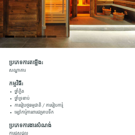
ប្រភេទការតម្លើង:
សណ្ឋាគារ
កម្មវិធី:
ថ្នាំភ្ជិត
ថ្នាំទ្រនាប់
ការរៀបថ្មធម្មជាតិ / ការរៀបការ៉ូ
ម្សៅការ៉ូការពារជម្រាបទឹក
ប្រភេទការងារសំណង់
ការជួសជុល