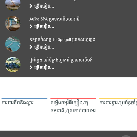
ច្រើនទៀត…
Aušra SPA ប្រទេសលីទុយអានី
ច្រើនទៀត…
ឧទ្យានកំសាន្ត TerSpegelt ប្រទេសហូឡង់
ច្រើនទៀត…
ផ្ទះល្វែង នៅទីក្រុងហ្វាករ៉ា ប្រទេសលីបង់
ច្រើនទៀត…
ការពារទឹក​និង​ស្ដារ
តម្លើងកម្មវិធីក្បឿង/ថ្ម
ការពារទ្វារ/ប្រព័ន្ធថ្នា
ធម្មជាតិ /ស្រទាប់បាយអរ