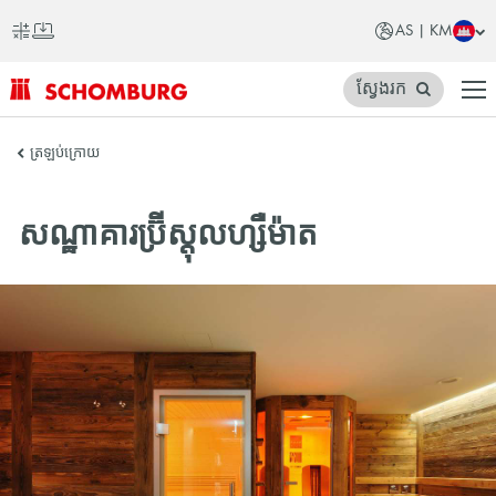
AS | KM
ស្វែងរក
SCHOMBURG
ត្រឡប់ក្រោយ
អាស៊ី
សណ្ឋាគារប៊្រីស្តុលហ្សឺម៉ាត