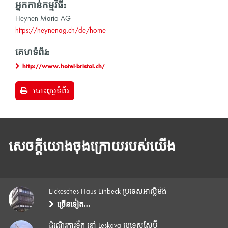
អ្នកកាន់កម្មវិធី:
Heynen Mario AG
https://heynenag.ch/de/home
គេហទំព័រ:
http://www.hotel-bristol.ch/
បោះពុម្ពទំព័រ
សេចក្តីយោងចុងក្រោយរបស់យើង
Eickesches Haus Einbeck ប្រទេសអាល្លឺម៉ង់
ច្រើនទៀត…
ដំណើរការទឹក នៅ Leskova ប្រទេសស៊ែប៊ី