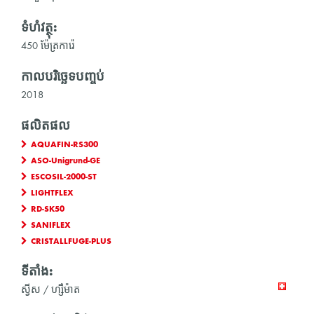
ទំហំវត្ថុ:
450 ម៉ែត្រការ៉េ
កាលបរិច្ឆេទបញ្ចប់
2018
ផលិតផល
AQUAFIN-RS300
ASO-Unigrund-GE
ESCOSIL-2000-ST
LIGHTFLEX
RD-SK50
SANIFLEX
CRISTALLFUGE-PLUS
ទីតាំង:
ស្វីស / ហ្សឺម៉ាត