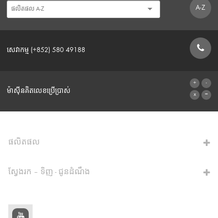
A-Z
សេវាកម្ម (+852) 580 49188
ទម្រង់ទំនាក់ទំនង
ម៉ាស៊ីនគិតលេខប្រើប្រាស់
ទៅម៉ាស៊ីនគិតលេខ
ផលិតផល
ស្វែងរក – ទិញ - ជូនដំណឹង