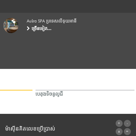
Aušra SPA ប្រទេសលីទុយអានី
ច្រើនទៀត…
បេតុងទិចនូលូជី
ម៉ាស៊ីនគិតលេខប្រើប្រាស់