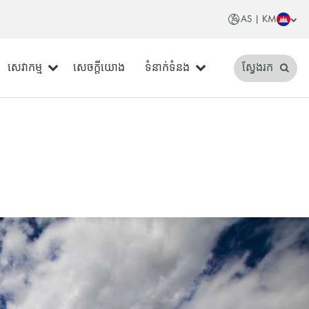
AS | KM
សេវាកម្ម
សេចក្តីយោង
ទំនាក់ទំនង
ស្វែងរក