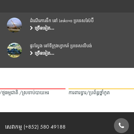
ដំណើរការទឹក នៅ Leskova ប្រទេសស៊ែប៊ី
ច្រើនទៀត…
ផ្ទះល្វែង នៅទីក្រុងហ្វាករ៉ា ប្រទេសលីបង់
ច្រើនទៀត…
ឿង/ថ្មធម្មជាតិ /ស្រទាប់បាយអរ
ការពារទ្វារ/ប្រព័ន្ធថ្នាំកូត
សេវាកម្ម (+852) 580 49188