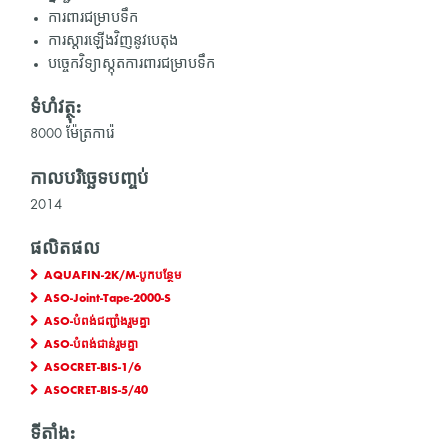
ការពារជម្រាបទឹក
ការស្ដារឡើងវិញនូវបេតុង
បច្ចេកវិទ្យាស្កុតការពារជម្រាបទឹក
ទំហំវត្ថុ:
8000 ម៉ែត្រការ៉េ
កាលបរិច្ឆេទបញ្ចប់
2014
ផលិតផល
AQUAFIN-2K/M-បូកបន្ថែម
ASO-Joint-Tape-2000-S
ASO-បំពង់ជញ្ជាំងរួមគ្នា
ASO-បំពង់ជាន់រួមគ្នា
ASOCRET-BIS-1/6
ASOCRET-BIS-5/40
ទីតាំង: