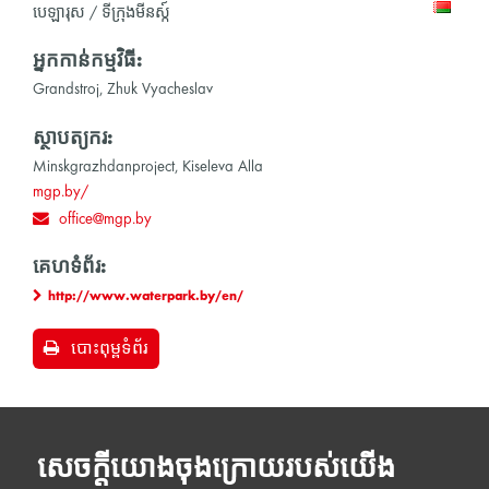
បេឡារុស / ទីក្រុងមីនស្ក៍
អ្នកកាន់កម្មវិធី:
Grandstroj, Zhuk Vyacheslav
ស្ថាបត្យករ:
Minskgrazhdanproject, Kiseleva Alla
mgp.by/
office@mgp.by
គេហទំព័រ:
http://www.waterpark.by/en/
បោះពុម្ពទំព័រ
សេចក្តីយោងចុងក្រោយរបស់យើង