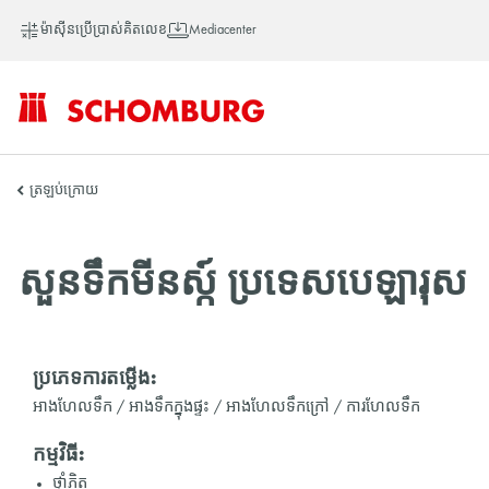
ម៉ាស៊ីនប្រើប្រាស់គិតលេខ
Mediacenter
SCHOMBURG
ត្រឡប់ក្រោយ
អាស៊ី
សួនទឹកមីនស្ក៍ ប្រទេសបេឡារុស
ប្រភេទការតម្លើង:
អាងហែលទឹក / អាងទឹកក្នុងផ្ទះ / អាងហែលទឹកក្រៅ / ការហែលទឹក
កម្មវិធី:
ថ្នាំភ្ជិត