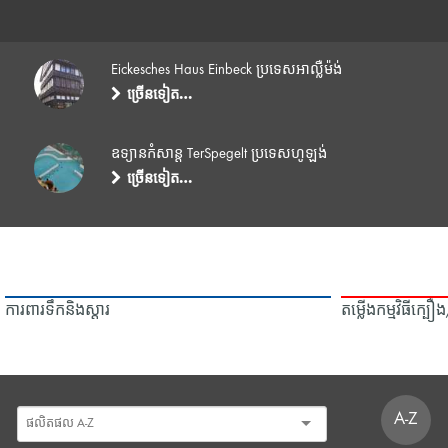
Eickesches Haus Einbeck ប្រទេសអាល្លឺម៉ង់
ច្រើនទៀត…
ឧទ្យានកំសាន្ត TerSpegelt ប្រទេសហូឡង់
ច្រើនទៀត…
ការពារទឹក​និង​ស្ដារ
តម្លើងកម្មវិធីក្ប
A-Z