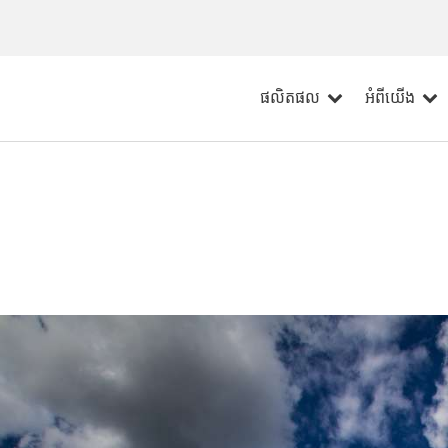
ផលិតផល
អំពីយើង