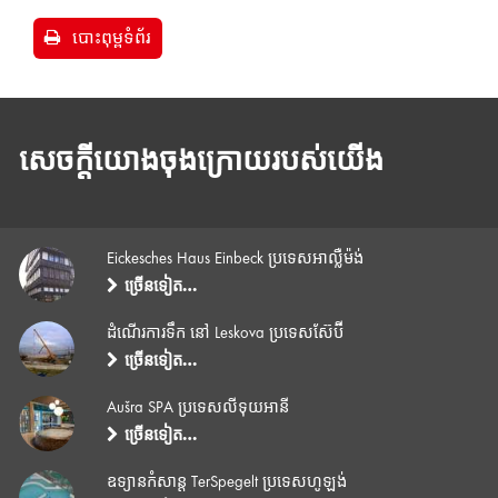
បោះពុម្ពទំព័រ
សេចក្តីយោងចុងក្រោយរបស់យើង
Eickesches Haus Einbeck ប្រទេសអាល្លឺម៉ង់
ច្រើនទៀត…
ដំណើរការទឹក នៅ Leskova ប្រទេសស៊ែប៊ី
ច្រើនទៀត…
Aušra SPA ប្រទេសលីទុយអានី
ច្រើនទៀត…
ឧទ្យានកំសាន្ត TerSpegelt ប្រទេសហូឡង់