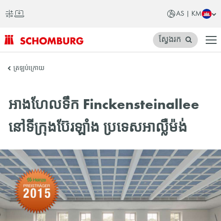
AS | KM
ស្វែងរក
SCHOMBURG
ត្រឡប់ក្រោយ
អាស៊ី
អាងហែលទឹក Finckensteinallee
នៅទីក្រុងប៊ែរឡាំង ប្រទេសអាល្លឺម៉ង់