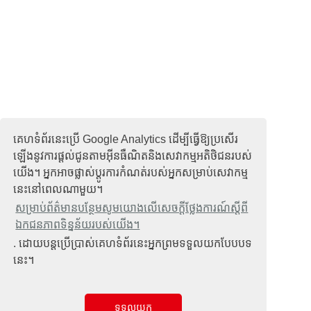
គេហទំព័រនេះប្រើ Google Analytics ដើម្បីធ្វើឱ្យប្រសើរ
ឡើងនូវការផ្តល់ជូនតាមអ៊ីនធឺណិតនិងសេវាកម្មអតិថិជនរបស់
យើង។ អ្នកអាចផ្លាស់ប្តូរការកំណត់របស់អ្នកសម្រាប់សេវាកម្ម
នេះនៅពេលណាមួយ។
សម្រាប់ព័ត៌មានបន្ថែមសូមយោងលើសេចក្តីថ្លែងការណ៍ស្តីពី
ឯកជនភាពទិន្នន័យរបស់យើង។
. ដោយបន្តប្រើប្រាស់គេហទំព័រនេះអ្នកព្រមទទួលយកបែបបទ
នេះ។
ទទួលយក