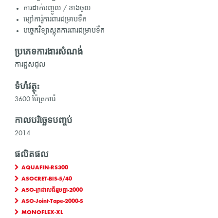
ការដាក់បញ្ចូល / ខាងចូល
ម្សៅការ៉ូការពារជម្រាបទឹក
បច្ចេកវិទ្យាស្កុតការពារជម្រាបទឹក
ប្រភេទការងារសំណង់
ការជួសជុល
ទំហំវត្ថុ:
3600 ម៉ែត្រការ៉េ
កាលបរិច្ឆេទបញ្ចប់
2014
ផលិតផល
AQUAFIN-RS300
ASOCRET-BIS-5/40
ASO-ក្រដាសជ័ររួមគ្នា-2000
ASO-Joint-Tape-2000-S
MONOFLEX-XL