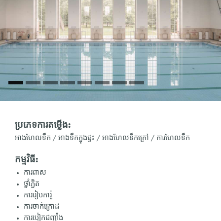
ប្រភេទការតម្លើង:
អាងហែលទឹក / អាងទឹកក្នុងផ្ទះ / អាងហែលទឹកក្រៅ / ការហែលទឹក
កម្មវិធី:
ការពាស
ថ្នាំភ្ជិត
ការរៀបការ៉ូ
ការចាក់ក្រោដ
ការបៀកជញ្ជាំង