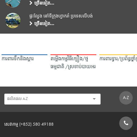
ច្រើនទៀត…
ផ្ទះល្វែង នៅទីក្រុងហ្វាករ៉ា ប្រទេសលីបង់
ច្រើនទៀត…
ការពារទឹក​និង​ស្ដារ
តម្លើងកម្មវិធីក្បឿង/ថ្ម
ការពារទ្វារ/ប្រព័ន្ធថ្នា
ធម្មជាតិ /ស្រទាប់បាយអរ
A-Z
សេវាកម្ម (+852) 580 49188