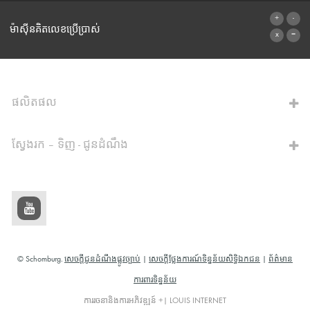
ទម្រង់ទំនាក់ទំនង
ម៉ាស៊ីនគិតលេខប្រើប្រាស់
ទៅម៉ាស៊ីនគិតលេខ
ផលិតផល
ស្វែងរក – ទិញ - ជូនដំណឹង
© Schomburg.
សេចក្តីជូនដំណឹងផ្លូវច្បាប់
|
សេចក្តីថ្លែងការណ៍ទិន្នន័យសិទ្ធិឯកជន
|
ព័ត៌មាន
ការពារទិន្នន័យ
ការរចនានិងការអភិវឌ្ឍន៍ +| LOUIS INTERNET