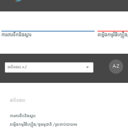
ការពារទឹក​និង​ស្ដារ
តម្លើងកម្មវិធីក្ប
A-Z
ផលិតផល
ការពារទឹក​និង​ស្ដារ
តម្លើងកម្មវិធីក្បឿង/ថ្មធម្មជាតិ /ស្រទាប់បាយអរ