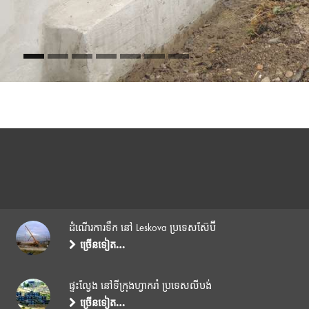
ដំណើរការទឹក នៅ Leskova ប្រទេសស៊ែប៊ី
ច្រើនទៀត…
ផ្ទះល្វែង នៅទីក្រុងហ្វាករ៉ា ប្រទេសលីបង់
ច្រើនទៀត…