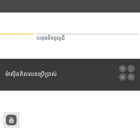
បេតុងទិចនូលូជី
ម៉ាស៊ីនគិតលេខប្រើប្រាស់
ទៅម៉ាស៊ីនគិតលេខ