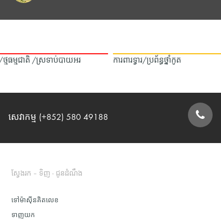
ឿង/ថ្មធម្មជាតិ /ស្រទាប់បាយអរ
ការពារទ្វារ/ប្រព័ន្ធថ្នាំកូត
សេវាកម្ម (+852) 580 49188
ទម្រង់ទំនាក់ទំនង
ស្វែងរក – ទិញ - ជូនដំណឹង
ទៅម៉ាស៊ីនគិតលេខ
ទាញយក