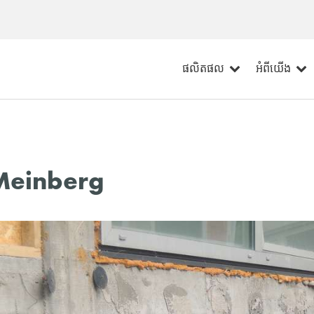
ផលិតផល
អំពីយើង
Meinberg