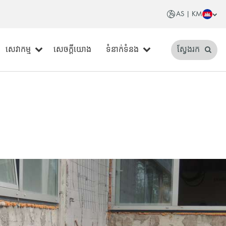
AS | KM
សេវាកម្ម
សេចក្តីយោង
ទំនាក់ទំនង
ស្វែងរក