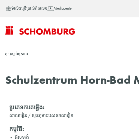
ម៉ាស៊ីនប្រើប្រាស់គិតលេខ
Mediacenter
SCHOMBURG
ត្រឡប់ក្រោយ
អាស៊ី
Schulzentrum Horn-Bad 
ប្រភេទការតម្លើង:
សាលារៀន / សួនកុមាររបស់សាលារៀន
កម្មវិធី:
អ៊ីសូឡង់