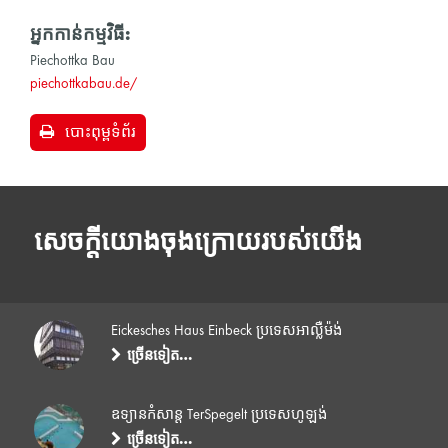
អ្នកកាន់កម្មវិធី:
Piechottka Bau
piechottkabau.de/
បោះពុម្ពទំព័រ
សេចក្តីយោងចុងក្រោយរបស់យើង
Eickesches Haus Einbeck ប្រទេសអាល្លឺម៉ង់
ច្រើនទៀត…
ឧទ្យានកំសាន្ត TerSpegelt ប្រទេសហូឡង់
ច្រើនទៀត…