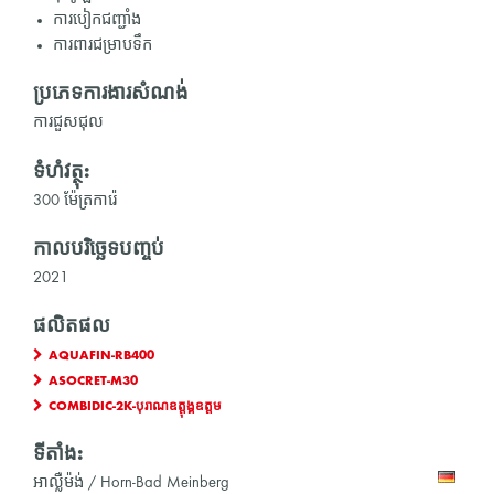
ការបៀកជញ្ជាំង
ការពារជម្រាបទឹក
ប្រភេទការងារសំណង់
ការជួសជុល
ទំហំវត្ថុ:
300 ម៉ែត្រការ៉េ
កាលបរិច្ឆេទបញ្ចប់
2021
ផលិតផល
AQUAFIN-RB400
ASOCRET-M30
COMBIDIC-2K-បុរាណឧត្តុង្គឧត្តម
ទីតាំង:
អាល្លឺម៉ង់ / Horn-Bad Meinberg