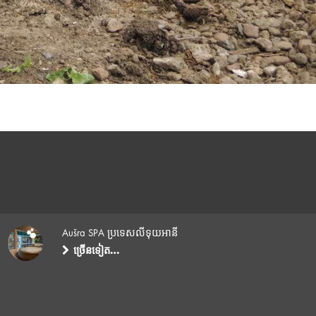
Aušra SPA ប្រទេសលីទុយអានី
ច្រើនទៀត…